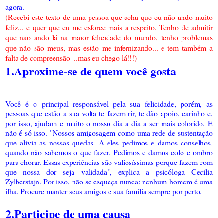
agora.
(Recebi este texto de uma pessoa que acha que eu não ando muito
feliz... e quer que eu me esforce mais a respeito. Tenho de admitir
que não ando lá na maior felicidade do mundo, tenho problemas
que não são meus, mas estão me infernizando... e tem também a
falta de compreensão ...mas eu chego lá!!!)
1.Aproxime-se de quem você gosta
Você é o principal responsável pela sua felicidade, porém, as
pessoas que estão a sua volta te fazem rir, te dão apoio, carinho e,
por isso, ajudam e muito o nosso dia a dia a ser mais colorido. E
não é só isso. "Nossos amigosagem como uma rede de sustentação
que alivia as nossas quedas. A eles pedimos e damos conselhos,
quando não sabemos o que fazer. Pedimos e damos colo e ombro
para chorar. Essas experiências são valiosíssimas porque fazem com
que nossa dor seja validada", explica a psicóloga Cecilia
Zylberstajn. Por isso, não se esqueça nunca: nenhum homem é uma
ilha. Procure manter seus amigos e sua família sempre por perto.
2.Participe de uma causa