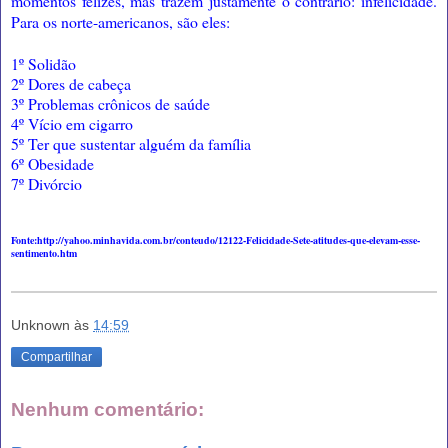
momentos felizes, mas trazem justamente o contrário: infelicidade.
Para os norte-americanos, são eles:
1º Solidão
2º Dores de cabeça
3º Problemas crônicos de saúde
4º Vício em cigarro
5º Ter que sustentar alguém da família
6º Obesidade
7º Divórcio
Fonte:http://yahoo.minhavida.com.br/conteudo/12122-Felicidade-Sete-atitudes-que-elevam-esse-
sentimento.htm
Unknown
às
14:59
Compartilhar
Nenhum comentário: