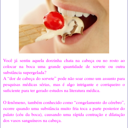
Você já sentiu aquela dorzinha chata na cabeça ou no rosto ao
colocar na boca uma grande quantidade de sorvete ou outra
substância supergelada?
A “dor de cabeça do sorvete” pode não soar como um assunto para
pesquisas médicas sérias, mas é algo intrigante e corriqueiro o
suficiente para ter gerado estudos na literatura médica.
O fenômeno, também conhecido como “congelamento do cérebro”,
ocorre quando uma substância muito fria toca a parte posterior do
palato (céu da boca), causando uma rápida contração e dilatação
dos vasos sanguíneos na cabeça.