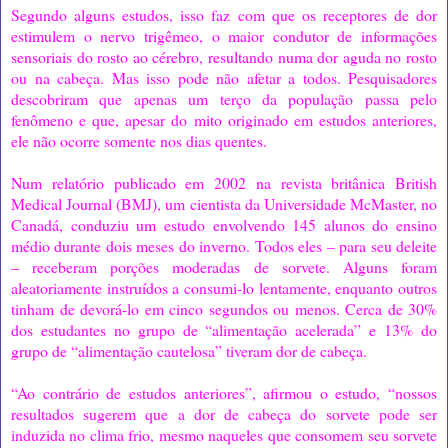
Segundo alguns estudos, isso faz com que os receptores de dor
estimulem o nervo trigêmeo, o maior condutor de informações
sensoriais do rosto ao cérebro, resultando numa dor aguda no rosto
ou na cabeça. Mas isso pode não afetar a todos. Pesquisadores
descobriram que apenas um terço da população passa pelo
fenômeno e que, apesar do mito originado em estudos anteriores,
ele não ocorre somente nos dias quentes.
Num relatório publicado em 2002 na revista britânica British
Medical Journal (BMJ), um cientista da Universidade McMaster, no
Canadá, conduziu um estudo envolvendo 145 alunos do ensino
médio durante dois meses do inverno. Todos eles – para seu deleite
– receberam porções moderadas de sorvete. Alguns foram
aleatoriamente instruídos a consumi-lo lentamente, enquanto outros
tinham de devorá-lo em cinco segundos ou menos. Cerca de 30%
dos estudantes no grupo de “alimentação acelerada” e 13% do
grupo de “alimentação cautelosa” tiveram dor de cabeça.
“Ao contrário de estudos anteriores”, afirmou o estudo, “nossos
resultados sugerem que a dor de cabeça do sorvete pode ser
induzida no clima frio, mesmo naqueles que consomem seu sorvete