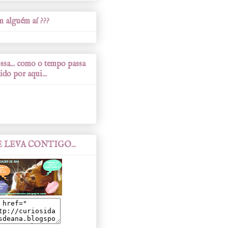
 alguém aí ???
sa... como o tempo passa
ido por aqui...
 LEVA CONTIGO...