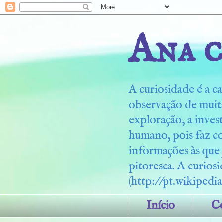
Ana c
A curiosidade é a ca
observação de muita
exploração, a inves
humano, pois faz c
informações às que
pitoresca. A curiosi
(http://pt.wikipedia
Início
C