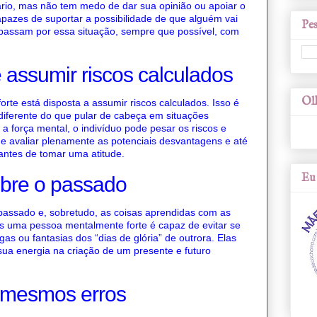
rio, mas não tem medo de dar sua opinião ou apoiar o
apazes de suportar a possibilidade de que alguém vai
Pes
 passam por essa situação, sempre que possível, com
 assumir riscos calculados
Olh
te está disposta a assumir riscos calculados. Isso é
iferente do que pular de cabeça em situações
a força mental, o indivíduo pode pesar os riscos e
e avaliar plenamente as potenciais desvantagens e até
antes de tomar uma atitude.
Eu 
obre o passado
passado e, sobretudo, as coisas aprendidas com as
s uma pessoa mentalmente forte é capaz de evitar se
s ou fantasias dos “dias de glória” de outrora. Elas
sua energia na criação de um presente e futuro
 mesmos erros