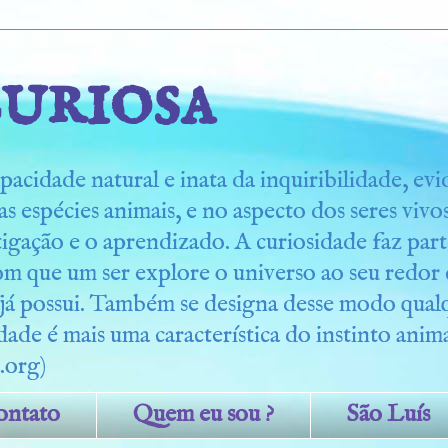
uriosa
pacidade natural e inata da inquiribilidade, ev
s espécies animais, e no aspecto dos seres viv
tigação e o aprendizado. A curiosidade faz part
om que um ser explore o universo ao seu redo
 já possui. Também se designa desse modo qua
dade é mais uma característica do instinto anima
.org)
ontato
Quem eu sou ?
São Luís