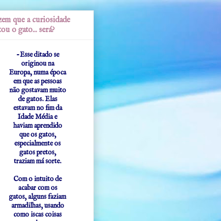
em que a curiosidade
ou o gato... será?
-Esse ditado se
originou na
Europa, numa época
em que as pessoas
não gostavam muito
de gatos. Elas
estavam no fim da
Idade Média e
haviam aprendido
que os gatos,
especialmente os
gatos pretos,
traziam má sorte.
Com o intuito de
acabar com os
gatos, alguns faziam
armadilhas, usando
como iscas coisas