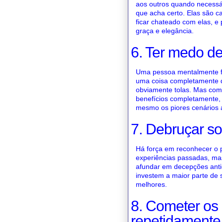
aos outros quando necessá
que acha certo. Elas são c
ficar chateado com elas, e
graça e elegância.
6. Ter medo de
Uma pessoa mentalmente for
uma coisa completamente d
obviamente tolas. Mas com 
benefícios completamente, 
mesmo os piores cenários 
7. Debruçar s
Há força em reconhecer o 
experiências passadas, ma
afundar em decepções antiga
investem a maior parte de 
melhores.
8. Cometer os
repetidamente