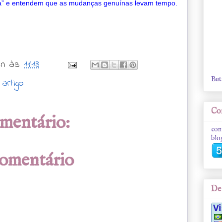
a” e entendem que as mudanças genuínas levam tempo.
wn
às
11:13
But
 artigo
Con
mentário:
con
blo
comentário
De 