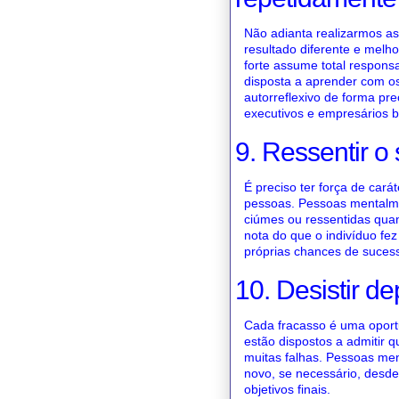
Não adianta realizarmos 
resultado diferente e mel
forte assume total respon
disposta a aprender com o
autorreflexivo de forma pre
executivos e empresários 
9. Ressentir o
É preciso ter força de cará
pessoas. Pessoas mentalme
ciúmes ou ressentidas qu
nota do que o indivíduo fez
próprias chances de suces
10. Desistir de
Cada fracasso é uma opor
estão dispostos a admitir q
muitas falhas. Pessoas men
novo, se necessário, desde
objetivos finais.