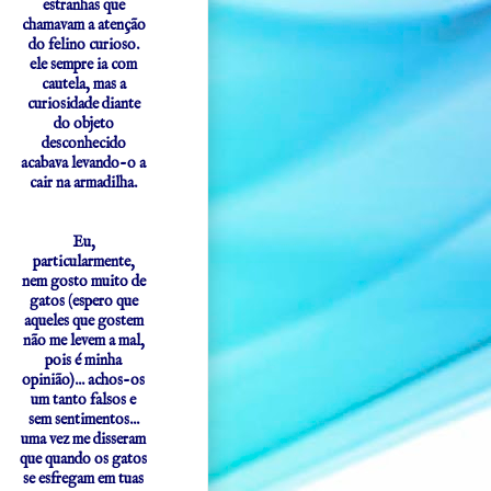
estranhas que
chamavam a atenção
do felino curioso.
ele sempre ia com
cautela, mas a
curiosidade diante
do objeto
desconhecido
acabava levando-o a
cair na armadilha.
Eu,
particularmente,
nem gosto muito de
gatos (espero que
aqueles que gostem
não me levem a mal,
pois é minha
opinião)... achos-os
um tanto falsos e
sem sentimentos...
uma vez me disseram
que quando os gatos
se esfregam em tuas