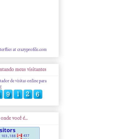
terflies at crazyprofile.com
tando meus visitantes
tador de visitas online para
g
onde você é...