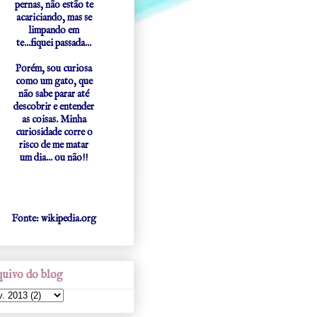
pernas, não estão te
acariciando, mas se
limpando em
te...fiquei passada...
Porém, sou curiosa
como um gato, que
não sabe parar até
descobrir e entender
as coisas. Minha
curiosidade corre o
risco de me matar
um dia... ou não!!
Fonte: wikipedia.org
uivo do blog