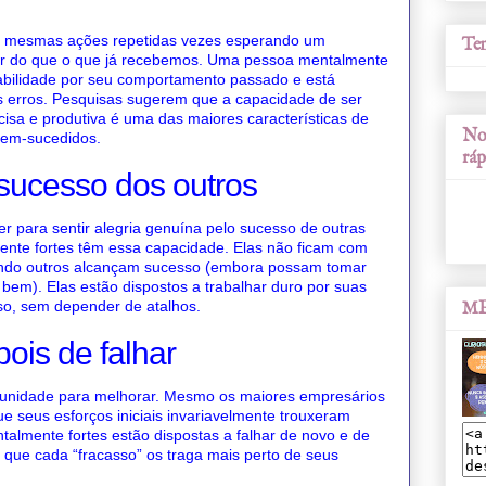
as mesmas ações repetidas vezes esperando um
Tem
hor do que o que já recebemos. Uma pessoa mentalmente
sabilidade por seu comportamento passado e está
s erros. Pesquisas sugerem que a capacidade de ser
cisa e produtiva é uma das maiores características de
Nos
bem-sucedidos.
ráp
 sucesso dos outros
ter para sentir alegria genuína pelo sucesso de outras
nte fortes têm essa capacidade. Elas não ficam com
ando outros alcançam sucesso (embora possam tomar
 bem). Elas estão dispostos a trabalhar duro por suas
so, sem depender de atalhos.
ME
pois de falhar
tunidade para melhorar. Mesmo os maiores empresários
ue seus esforços iniciais invariavelmente trouxeram
talmente fortes estão dispostas a falhar de novo e de
 que cada “fracasso” os traga mais perto de seus