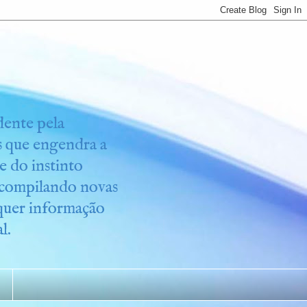
idente pela
os que engendra a
e do instinto
r compilando novas
lquer informação
l.