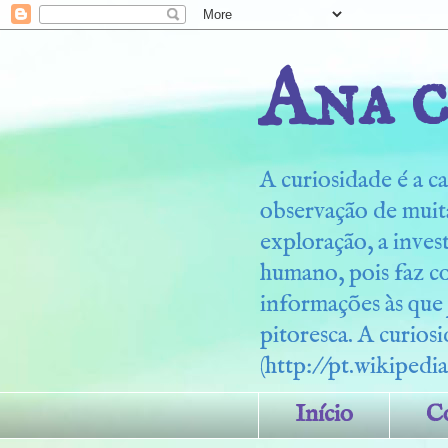
Ana c
A curiosidade é a ca
observação de muita
exploração, a inves
humano, pois faz c
informações às que
pitoresca. A curiosi
(http://pt.wikipedia
Início
C