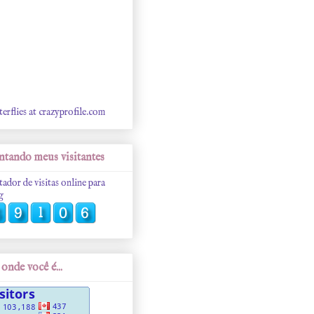
terflies at crazyprofile.com
tando meus visitantes
tador de visitas online para
g
onde você é...