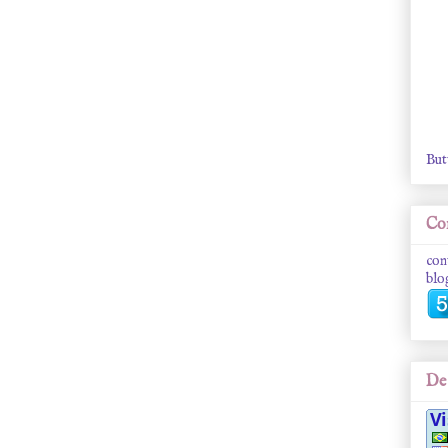
But
Con
con
blo
De 