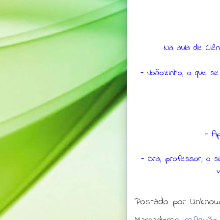
Na aula de Ciên
- Joãozinho, o que s
- Ap
- Ora, professor, o s
Postado por
Unkno