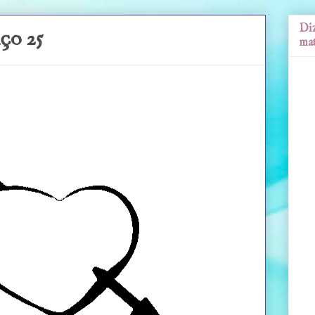
Diz
ço 25
mat