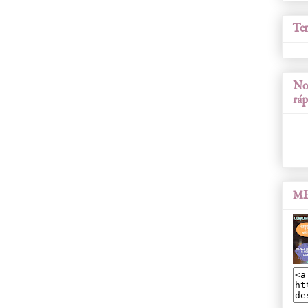
Tem
Nos
ráp
ME