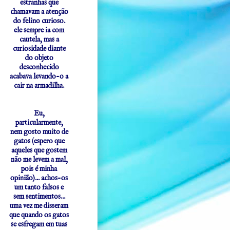
estranhas que
chamavam a atenção
do felino curioso.
ele sempre ia com
cautela, mas a
curiosidade diante
do objeto
desconhecido
acabava levando-o a
cair na armadilha.
Eu,
particularmente,
nem gosto muito de
gatos (espero que
aqueles que gostem
não me levem a mal,
pois é minha
opinião)... achos-os
um tanto falsos e
sem sentimentos...
uma vez me disseram
que quando os gatos
se esfregam em tuas