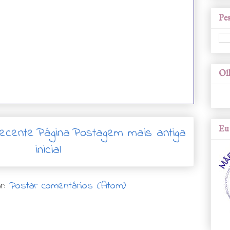
Pes
Olh
Eu 
ecente
Página
Postagem mais antiga
inicial
r:
Postar comentários (Atom)