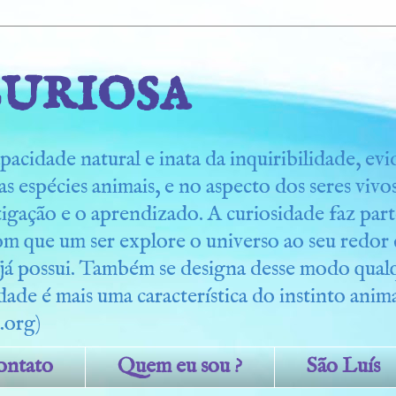
uriosa
pacidade natural e inata da inquiribilidade, ev
s espécies animais, e no aspecto dos seres viv
tigação e o aprendizado. A curiosidade faz part
om que um ser explore o universo ao seu redo
 já possui. Também se designa desse modo qua
dade é mais uma característica do instinto anima
.org)
ontato
Quem eu sou ?
São Luís