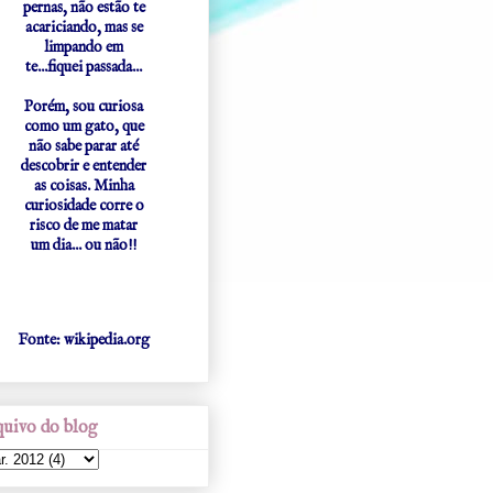
pernas, não estão te
acariciando, mas se
limpando em
te...fiquei passada...
Porém, sou curiosa
como um gato, que
não sabe parar até
descobrir e entender
as coisas. Minha
curiosidade corre o
risco de me matar
um dia... ou não!!
Fonte: wikipedia.org
uivo do blog