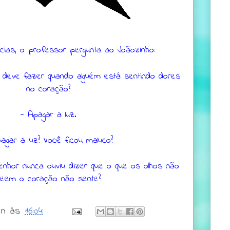
cias, o professor pergunta ao Joãozinho:
e deve fazer quando alguém está sentindo dores
no coração?
- Apagar a luz.
agar a luz? Você ficou maluco?
enhor nunca ouviu dizer que o que os olhos não
veem o coração não sente?
wn
às
16:04