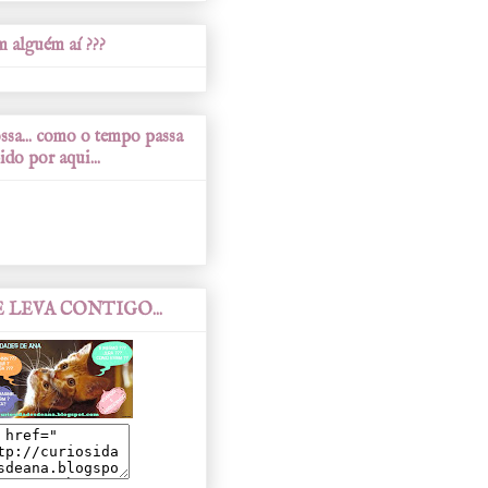
 alguém aí ???
sa... como o tempo passa
ido por aqui...
 LEVA CONTIGO...