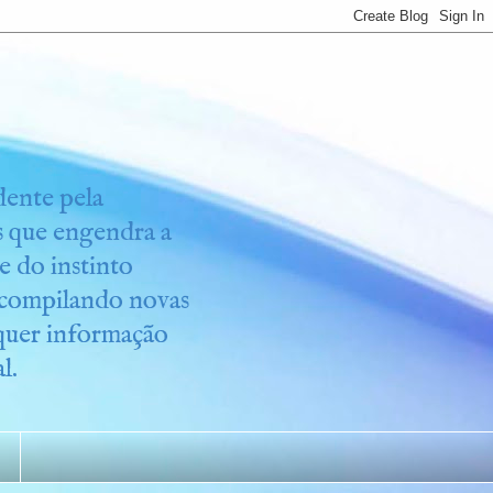
idente pela
os que engendra a
e do instinto
r compilando novas
lquer informação
l.