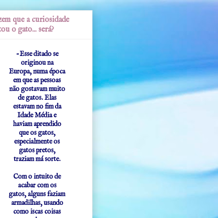
em que a curiosidade
ou o gato... será?
-Esse ditado se
originou na
Europa, numa época
em que as pessoas
não gostavam muito
de gatos. Elas
estavam no fim da
Idade Média e
haviam aprendido
que os gatos,
especialmente os
gatos pretos,
traziam má sorte.
Com o intuito de
acabar com os
gatos, alguns faziam
armadilhas, usando
como iscas coisas