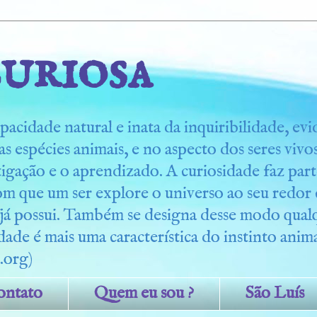
uriosa
pacidade natural e inata da inquiribilidade, ev
s espécies animais, e no aspecto dos seres viv
tigação e o aprendizado. A curiosidade faz part
om que um ser explore o universo ao seu redo
 já possui. Também se designa desse modo qua
dade é mais uma característica do instinto anima
.org)
ontato
Quem eu sou ?
São Luís