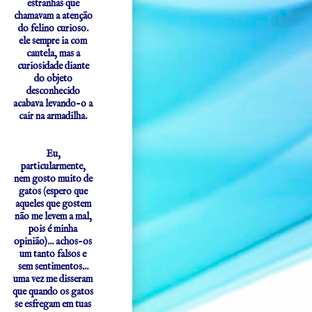
estranhas que
chamavam a atenção
do felino curioso.
ele sempre ia com
cautela, mas a
curiosidade diante
do objeto
desconhecido
acabava levando-o a
cair na armadilha.
Eu,
particularmente,
nem gosto muito de
gatos (espero que
aqueles que gostem
não me levem a mal,
pois é minha
opinião)... achos-os
um tanto falsos e
sem sentimentos...
uma vez me disseram
que quando os gatos
se esfregam em tuas