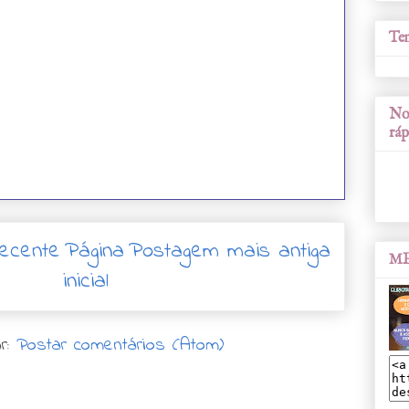
Tem
Nos
ráp
ecente
Página
Postagem mais antiga
ME
inicial
r:
Postar comentários (Atom)