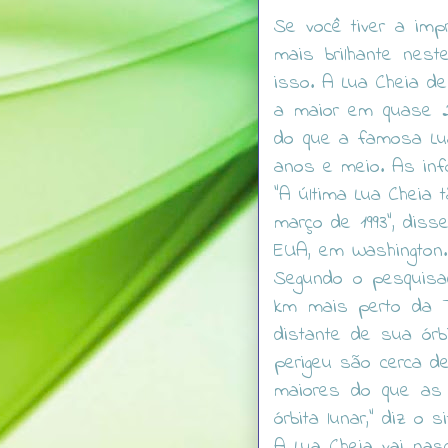
Se você tiver a im
mais brilhante nes
isso. A Lua Cheia d
a maior em quase 
do que a famosa Lu
anos e meio. As in
"A última Lua Cheia 
março de 1993", diss
EUA, em Washington. 
Segundo o pesquisad
km mais perto da 
distante de sua órb
perigeu são cerca d
maiores do que as
órbita lunar," diz o 
A Lua Cheia vai nas