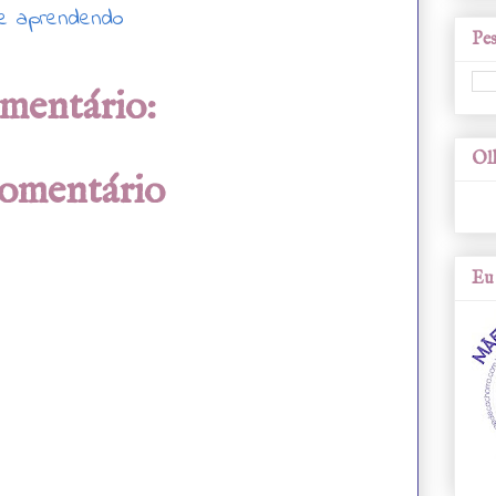
 e aprendendo
Pes
mentário:
Olh
comentário
Eu 