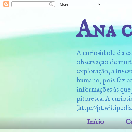
Ana c
A curiosidade é a ca
observação de muita
exploração, a inves
humano, pois faz c
informações às que
pitoresca. A curiosi
(http://pt.wikipedia
Início
C