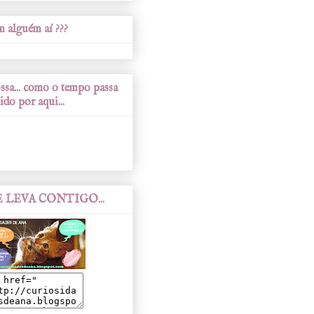
 alguém aí ???
sa... como o tempo passa
ido por aqui...
 LEVA CONTIGO...