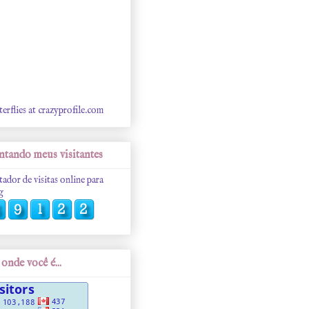
terflies at crazyprofile.com
tando meus visitantes
tador de visitas online para
g
onde você é...