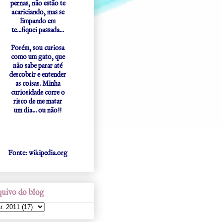
pernas, não estão te
acariciando, mas se
limpando em
te...fiquei passada...
Porém, sou curiosa
como um gato, que
não sabe parar até
descobrir e entender
as coisas. Minha
curiosidade corre o
risco de me matar
um dia... ou não!!
Fonte: wikipedia.org
uivo do blog