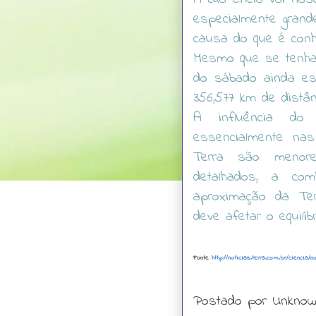
especialmente grand
causa do que é conhe
Mesmo que se tenha 
do sábado ainda es
356,577 km de distân
A influência do 
essencialmente nas
Terra são menor
detalhados, a co
aproximação da Ter
deve afetar o equilíb
Fonte:
http://noticias.terra.com.br/ciencia
Postado por
Unkno