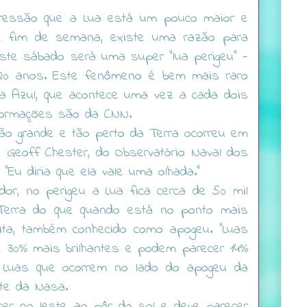
pressão que a Lua está um pouco maior e
te fim de semana, existe uma razão para
este sábado será uma super "lua perigeu" -
20 anos. Este fenômeno é bem mais raro
a Azul, que acontece uma vez a cada dois
formações são da CNN.
tão grande e tão perto da Terra ocorreu em
e Geoff Chester, do Observatório Naval dos
"Eu diria que ela vale uma olhada."
or, no perigeu a Lua fica cerca de 50 mil
Terra do que quando está no ponto mais
ita, também conhecido como apogeu. "Luas
e 30% mais brilhantes e podem parecer 14%
 Luas que ocorrem no lado do apogeu da
site da Nasa.
cer no leste ao pôr do sol e deve parecer