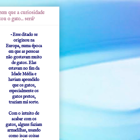
em que a curiosidade
ou o gato... será?
-Esse ditado se
originou na
Europa, numa época
em que as pessoas
não gostavam muito
de gatos. Elas
estavam no fim da
Idade Média e
haviam aprendido
que os gatos,
especialmente os
gatos pretos,
traziam má sorte.
Com o intuito de
acabar com os
gatos, alguns faziam
armadilhas, usando
como iscas coisas