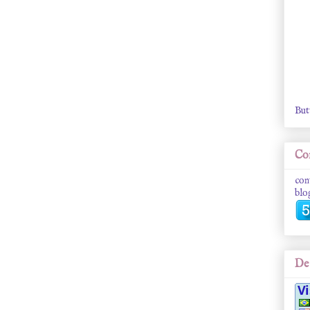
But
Con
con
blo
De 