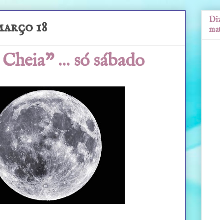
Diz
março 18
mat
Cheia" ... só sábado