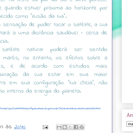
e quando estiver próxima ao horizonte por
cido como "ilusão da lua".
sensação de poder tocar o satélite, a Lua
tará a uma distância saudável - cerca de
cia.
satélite natural poderá ser sentido
 marés, no entanto, os efeitos sobre a
es, e de acordo com estudos mais
mbinação da Lua estar em sua maior
ra em sua configuração "lua cheia", não
rio interno da energia do planeta.
/noticias/0,,OI5001479-EI301,00-Apos+anos+Super+Lua+Cheia+acontece+neste+sabado.html
Arq
wn
às
20:40