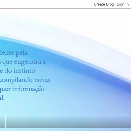
idente pela
os que engendra a
e do instinto
r compilando novas
lquer informação
l.