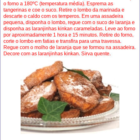
o forno a 180ºC (temperatura média). Esprema as
tangerinas e coe o suco. Retire o lombo da marinada e
descarte o caldo com os temperos. Em uma assadeira
pequena, disponha o lombo, regue com o suco de laranja e
disponha as laranjinhas kinkan carameladas. Leve ao forno
por aproximadamente 1 hora e 15 minutos. Retire do forno,
corte o lombo em fatias e transfira para uma travessa.
Regue com o molho de laranja que se formou na assadeira.
Decore com as laranjinhas kinkan. Sirva quente.