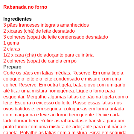
Rabanada no forno
Ingredientes
3 pães franceses integrais amanhecidos
2 xícaras (chá) de leite desnatado
3 colheres (sopa) de leite condensado desnatado
1 gema
2 claras
1/2 xícara (chá) de adoçante para culinária
2 colheres (sopa) de canela em pó
Preparo
Corte os pães em fatias médias. Reserve. Em uma tigela,
coloque o leite e o leite condensado e misture com uma
colher. Reserve. Em outra tigela, bata o ovo com um garfo
até ficar uma mistura homogênea. Ligue o forno para
esquentar. Mergulhe algumas fatias de pão na tigela com o
leite. Escorra o excesso do leite. Passe essas fatias nos
ovos batidos e, em seguida, coloque-as em forma untada
com margarina e leve ao forno bem quente. Deixe cada
lado dourar bem. Retire as rabanadas e transfira para um
prato fundo com uma mistura de adoçante para culinária e
canela. Polvilhe as fatias com a mistura. Sirva em seguida.