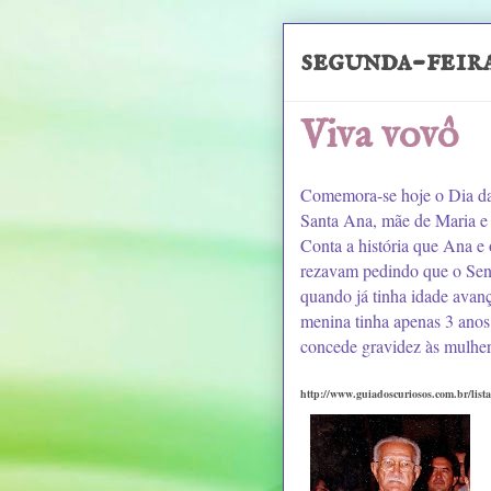
segunda-feira
Viva vovô
Comemora-se hoje o Dia da 
Santa Ana, mãe de Maria e 
Conta a história que Ana e
rezavam pedindo que o Senh
quando já tinha idade avan
menina tinha apenas 3 anos
concede gravidez às mulhere
http://www.guiadoscuriosos.com.br/li