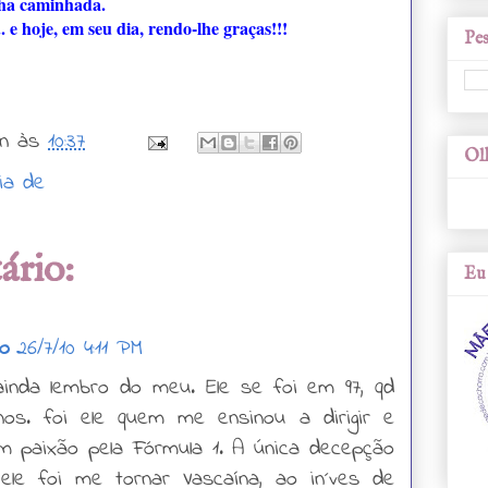
ha caminhada.
e hoje, em seu dia, rendo-lhe graças!!!
Pes
n
às
10:37
Olh
ia de
rio:
Eu 
o
26/7/10 4:11 PM
 ainda lembro do meu. Ele se foi em 97, qd
nos. foi ele quem me ensinou a dirigir e
m paixão pela Fórmula 1. A única decepção
ele foi me tornar Vascaína, ao in´ves de