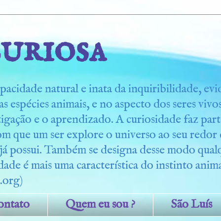
uriosa
pacidade natural e inata da inquiribilidade, ev
s espécies animais, e no aspecto dos seres viv
tigação e o aprendizado. A curiosidade faz part
om que um ser explore o universo ao seu redo
 já possui. Também se designa desse modo qua
dade é mais uma característica do instinto anima
.org)
ontato
Quem eu sou ?
São Luís