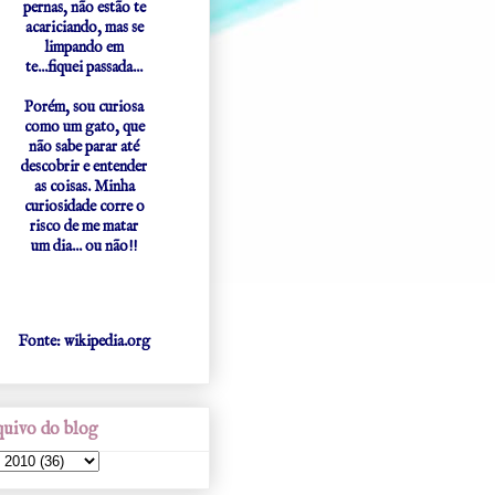
pernas, não estão te
acariciando, mas se
limpando em
te...fiquei passada...
Porém, sou curiosa
como um gato, que
não sabe parar até
descobrir e entender
as coisas. Minha
curiosidade corre o
risco de me matar
um dia... ou não!!
Fonte: wikipedia.org
uivo do blog