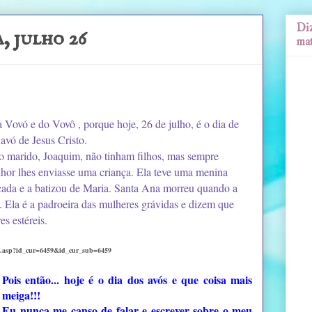
Diz
, julho 26
mat
Vovó e do Vovô , porque hoje, 26 de julho, é o dia de
avó de Jesus Cristo.
 o marido, Joaquim, não tinham filhos, mas sempre
or lhes enviasse uma criança. Ela teve uma menina
çada e a batizou de Maria. Santa Ana morreu quando a
. Ela é a padroeira das mulheres grávidas e dizem que
s estéreis.
sta.asp?id_cur=6459&id_cur_sub=6459
Pois então... hoje é o dia dos avós e que coisa mais
meiga!!!
Eu nunca me canso de falar e escrever sobre o meu