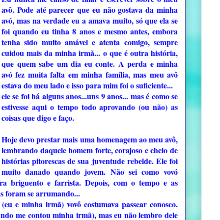
avô. Pode até parecer que eu não gostava da minha
avó, mas na verdade eu a amava muito, só que ela se
foi quando eu tinha 8 anos e mesmo antes, embora
tenha sido muito amável e atenta comigo, sempre
cuidou mais da minha irmã... o que é outra história,
que quem sabe um dia eu conte. A perda e minha
avó fez muita falta em minha família, mas meu avô
estava do meu lado e isso para mim foi o suficiente...
ele se foi há alguns anos...uns 9 anos... mas é como se
estivesse aqui o tempo todo aprovando (ou não) as
coisas que digo e faço.
Hoje devo prestar mais uma homenagem ao meu avô,
lembrando daquele homem forte, corajoso e cheio de
histórias pitorescas de sua juventude rebelde. Ele foi
muito danado quando jovem. Não sei como vovó
era briguento e farrista. Depois, com o tempo e as
as foram se arrumando...
(eu e minha irmã) vovô costumava passear conosco.
undo me contou minha irmã), mas eu não lembro dele