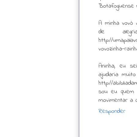
Botafoguense 
A minha vovó 
de alegr
http://umapala
vovozinha-rainh
Aninha, eu s
ajudaria muit
http://abiblia
sou eu quem e
movimentar a c
Responder