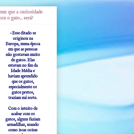
em que a curiosidade
ou o gato... será?
-Esse ditado se
originou na
Europa, numa época
em que as pessoas
não gostavam muito
de gatos. Elas
estavam no fim da
Idade Média e
haviam aprendido
que os gatos,
especialmente os
gatos pretos,
traziam má sorte.
Com o intuito de
acabar com os
gatos, alguns faziam
armadilhas, usando
como iscas coisas