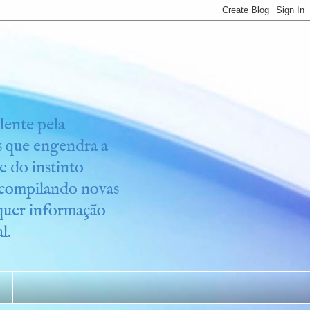
idente pela
os que engendra a
e do instinto
r compilando novas
lquer informação
l.