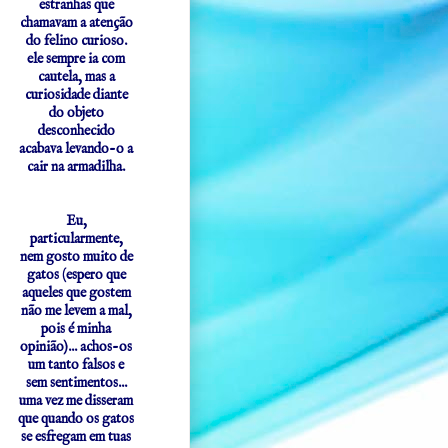
estranhas que
chamavam a atenção
do felino curioso.
ele sempre ia com
cautela, mas a
curiosidade diante
do objeto
desconhecido
acabava levando-o a
cair na armadilha.
Eu,
particularmente,
nem gosto muito de
gatos (espero que
aqueles que gostem
não me levem a mal,
pois é minha
opinião)... achos-os
um tanto falsos e
sem sentimentos...
uma vez me disseram
que quando os gatos
se esfregam em tuas