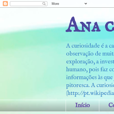
Ana c
A curiosidade é a ca
observação de muita
exploração, a inves
humano, pois faz c
informações às que
pitoresca. A curiosi
(http://pt.wikipedia
Início
C