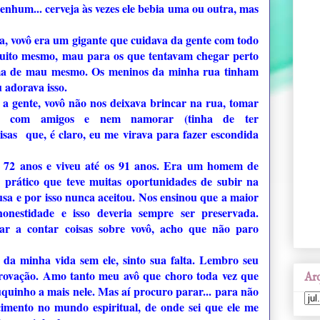
enhum... cerveja às vezes ele bebia uma ou outra, mas
, vovô era um gigante que cuidava da gente com todo
uito mesmo, mau para os que tentavam chegar perto
ama de mau mesmo. Os meninos da minha rua tinham
u adorava isso.
a gente, vovô não nos deixava brincar na rua, tomar
r com amigos e nem namorar (tinha de ter
oisas que, é claro, eu me virava para fazer escondida
os 72 anos e viveu até os 91 anos. Era um homem de
 prático que teve muitas oportunidades de subir na
usa e por isso nunca aceitou. Nos ensinou que a maior
nestidade e isso deveria sempre ser preservada.
ar a contar coisas sobre vovô, acho que não paro
 da minha vida sem ele, sinto sua falta. Lembro seu
provação. Amo tanto meu avô que choro toda vez que
Arq
uinho a mais nele. Mas aí procuro parar... para não
imento no mundo espiritual, de onde sei que ele me