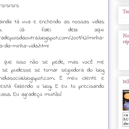
rsrsrsrs
Tem
ainda tá viva e enchendo as nossas vidas
ia. Já falei dela aqui:
Nos
vradepoisdaoutra.blogspot.com/2009/12/minha-
ráp
a-da-minha-vida.html
ei que isso não se pede, mas você me
o se pudesse se tornar seguidora do blog
damidiasocial.blogspot.com. É meu cliente e
ME
stá fazendo o blog. E eu to precisando
asa. Eu agradeço muitão!