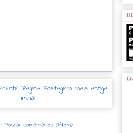
DI
Liv
ecente
Página
Postagem mais antiga
inicial
r:
Postar comentários (Atom)