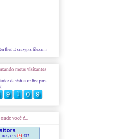
terflies at crazyprofile.com
tando meus visitantes
tador de visitas online para
g
onde você é...