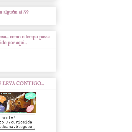
 alguém aí ???
sa... como o tempo passa
ido por aqui...
 LEVA CONTIGO...