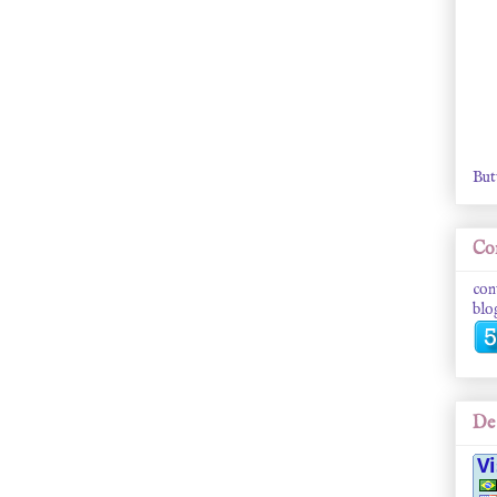
But
Con
con
blo
De 