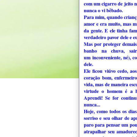
com um cigarro de jeito n
nunca o vi bêbado.
Para mim, quando criança
amor e era muito, mas m
da gente. E ele tinha f
verdadeiro pavor dele e e
Mas por proteger demais 
banho na chuva, sai
um inconveniente, né), c
dele.
Ele ficou viúvo cedo, a
coração bom, enfermeiro
vida, mas de maneira esc
virtude o homem é a ho
Aprendi! Se for continu
nunca...
Hoje, como todos os dias
sorriso e seu olhar de a
paro para pensar um pouq
atrapalhar seu amadurec