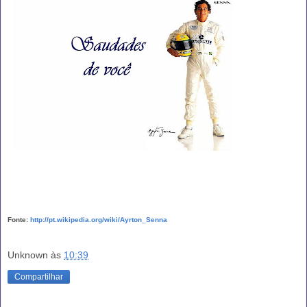
Fonte:
http://pt.wikipedia.org/wiki/Ayrton_Senna
Unknown
às
10:39
Compartilhar