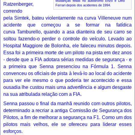
Mudanças feitas no autódromo Enzo e Dino
Ratzenberger
,
Ferrari depois dos acidentes de 1994.
correndo
pela
Simtek
, bateu violentamente na curva Villeneuve num
acidente que começou a se formar na fatídica
curva
Tamburello
, quando a asa dianteira de seu carro se
soltou fazendo-o perder o controle do veículo. Levado ao
Hospital Maggiore de Bolonha, ele faleceu minutos depois.
Essa foi a primeira morte de um piloto na pista em dez anos
- desde que a FIA adotara sérias medidas de segurança - e
a primeira que Senna presenciou na Fórmula 1. Senna
convenceu os oficiais de pista à levá-lo ao local do acidente
para ver ele mesmo o que poderia ter acontecido e essa
ousadia lhe custou mais uma advertência e algum desgaste
na sua atribulada relação com a FIA.
Senna passou o final da manhã reunido com outros pilotos,
determinado a recriar a antiga Comissão de Segurança dos
Pilotos, a fim de melhorar a segurança na F1. Como um dos
pilotos mais velhos, ele se ofereceu para liderar esses
esforços.