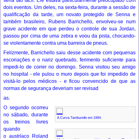
seria tão fácil. Ele estava particularmente preocupado com
dois eventos. Um deles, na sexta-feira, durante a sessão de
qualificação da tarde, um novato protegido de Senna e
também brasileiro,
Rubens Barrichello
, envolveu-se num
grave acidente em que perdeu o controle de sua
Jordan
,
passou por cima de uma zebra e voou da pista, chocando-
se violentamente contra uma barreira de pneus.
Felizmente, Barrichello saiu desse acidente com pequenas
escoriações e o nariz quebrado, ferimento suficiente para
impedi-lo de correr no domingo. Senna visitou seu amigo
no
hospital
- ele pulou o muro depois que foi impedido de
visitá-lo pelos médicos - e ficou convencido de que as
normas de segurança deveriam ser revisad
as.
O segundo ocorreu
no sábado, durante
A
Curva Tamburello
em 1994.
os treinos livres
quando
o
austríaco
Roland