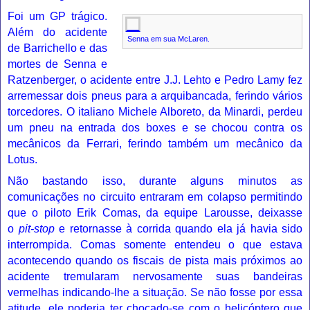
Foi um GP trágico.
Além do acidente
Senna em sua McLaren.
de Barrichello e das
mortes de Senna e
Ratzenberger, o acidente entre J.J. Lehto e Pedro Lamy fez
arremessar dois pneus para a arquibancada, ferindo vários
torcedores. O
italiano
Michele Alboreto
, da
Minardi
, perdeu
um pneu na entrada dos boxes e se chocou contra os
mecânicos da Ferrari, ferindo também um mecânico da
Lotus.
Não bastando isso, durante alguns minutos as
comunicações no circuito entraram em colapso permitindo
que o piloto
Erik Comas
, da equipe
Larousse
, deixasse
o
pit-stop
e retornasse à corrida quando ela já havia sido
interrompida. Comas somente entendeu o que estava
acontecendo quando os fiscais de pista mais próximos ao
acidente tremularam nervosamente suas bandeiras
vermelhas indicando-lhe a situação. Se não fosse por essa
atitude, ele poderia ter chocado-se com o helicóptero que