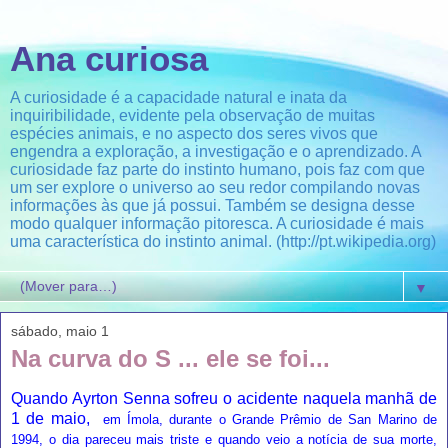
Ana curiosa
A curiosidade é a capacidade natural e inata da
inquiribilidade, evidente pela observação de muitas
espécies animais, e no aspecto dos seres vivos que
engendra a exploração, a investigação e o aprendizado. A
curiosidade faz parte do instinto humano, pois faz com que
um ser explore o universo ao seu redor compilando novas
informações às que já possui. Também se designa desse
modo qualquer informação pitoresca. A curiosidade é mais
uma característica do instinto animal. (http://pt.wikipedia.org)
▼
sábado, maio 1
Na curva do S ... ele se foi...
Quando Ayrton Senna sofreu o acidente naquela manhã de
1 de maio,
em
Ímola
, durante o
Grande Prêmio de San Marino de
1994
, o dia pareceu mais triste e quando veio a notícia de sua morte,