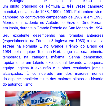
Bologna
,
1 de maio
de
1994
) foi
um
piloto
brasileiro
de
Fórmula 1
, três vezes campeão
mundial, nos anos de
1988
,
1990
e
1991
. Foi também vice-
campeão no controverso campeonato de
1989
e em
1993
.
Morreu em acidente no
Autódromo Enzo e Dino Ferrari
,
em
Ímola
, durante o
Grande Prêmio de San Marino de 1994
.
Seu excelente desempenho nas fórmulas anteriores
(especialmente na
Fórmula 3
inglesa em
1983
) o levou a
estrear na Fórmula 1 no
Grande Prêmio do Brasil de
1984
pela equipe
Toleman
-
Hart
. Logo na sua primeira
temporada na categoria máxima, Senna demonstrou
rapidamente um talento excepcional levando a pequena
equipe inglesa à exaustão e a obter resultados jamais
alcançados. É considerado um dos maiores nomes
do
esporte
brasileiro e um dos maiores pilotos da história
do
automobilismo
.