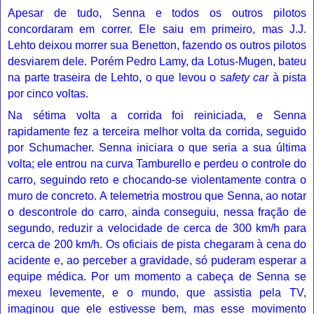
Apesar de tudo, Senna e todos os outros pilotos
concordaram em correr. Ele saiu em primeiro, mas
J.J.
Lehto
deixou morrer sua Benetton, fazendo os outros pilotos
desviarem dele. Porém
Pedro Lamy
, da
Lotus
-
Mugen
, bateu
na parte traseira de Lehto, o que levou o
safety car
à pista
por cinco voltas.
Na sétima volta a corrida foi reiniciada, e Senna
rapidamente fez a terceira melhor volta da corrida, seguido
por Schumacher. Senna iniciara o que seria a sua última
volta; ele entrou na curva Tamburello e perdeu o controle do
carro, seguindo reto e chocando-se violentamente contra o
muro de concreto. A
telemetria
mostrou que Senna, ao notar
o descontrole do carro, ainda conseguiu, nessa fração de
segundo, reduzir a velocidade de cerca de 300 km/h para
cerca de 200 km/h.
Os oficiais de pista chegaram à cena do
acidente e, ao perceber a gravidade, só puderam esperar a
equipe médica. Por um momento a cabeça de Senna se
mexeu levemente, e o mundo, que assistia pela TV,
imaginou que ele estivesse bem, mas esse movimento