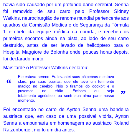
havia sido causado por um profundo dano cerebral. Senna
foi removido de seu carro pelo Professor Sidney
Watkins,
neurocirurgião
de renome mundial pertencente aos
quadros da Comissão Médica e de Segurança da Fórmula
1 e chefe da equipe médica da corrida, e recebeu os
primeiros socorros ainda na pista, ao lado de seu carro
destruído, antes de ser levado de
helicóptero
para o
Hospital Maggiore de
Bolonha
onde, poucas horas depois,
foi declarado morto.
Mais tarde o Professor Watkins declarou:
Ele estava sereno. Eu levantei suas
pálpebras
e estava
“
claro, por suas
pupilas
, que ele teve um ferimento
maciço no cérebro. Nós o tiramos do
cockpit
e o
”
pusemos no chão. Embora eu seja
totalmente
agnóstico
, eu senti sua alma partir nesse
momento.
Foi encontrado no carro de Ayrton Senna uma bandeira
austríaca que, em caso de uma possível vitória, Ayrton
Senna a empunharia em homenagem ao austríaco Roland
Ratzenberger, morto um dia antes.