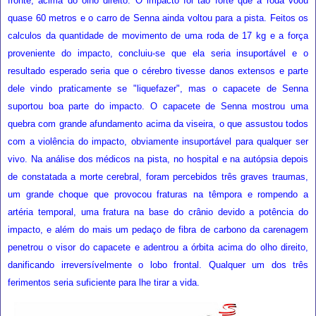
fronte, acima do olho direito. O impacto foi tão forte que a roda voou
quase 60 metros e o carro de Senna ainda voltou para a pista. Feitos os
calculos da quantidade de movimento de uma roda de 17 kg e a força
proveniente do impacto, concluiu-se que ela seria insuportável e o
resultado esperado seria que o cérebro tivesse danos extensos e parte
dele vindo praticamente se "liquefazer", mas o capacete de Senna
suportou boa parte do impacto. O capacete de Senna mostrou uma
quebra com grande afundamento acima da viseira, o que assustou todos
com a violência do impacto, obviamente insuportável para qualquer ser
vivo. Na análise dos médicos na pista, no hospital e na autópsia depois
de constatada a
morte cerebral
, foram percebidos três graves traumas,
um grande choque que provocou fraturas na têmpora e rompendo a
artéria temporal, uma fratura na base do crânio devido a potência do
impacto, e além do mais um pedaço de fibra de carbono da carenagem
penetrou o visor do capacete e adentrou a órbita acima do olho direito,
danificando irreversívelmente o lobo frontal. Qualquer um dos três
ferimentos seria suficiente para lhe tirar a vida.