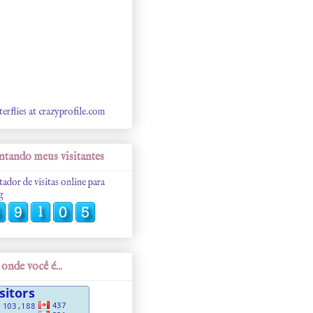
terflies at crazyprofile.com
tando meus visitantes
tador de visitas online para
g
onde você é...