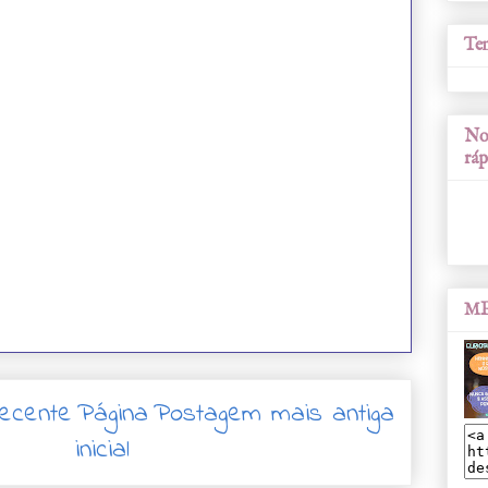
Tem
Nos
ráp
ME
ecente
Página
Postagem mais antiga
inicial