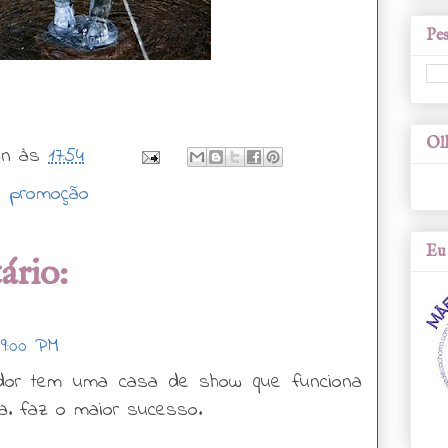
Pes
Olh
wn
às
17:54
,
promoção
Eu 
rio:
 9:00 PM
ador tem uma casa de show que funciona
. faz o maior sucesso.