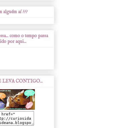
 alguém aí ???
sa... como o tempo passa
ido por aqui...
 LEVA CONTIGO...