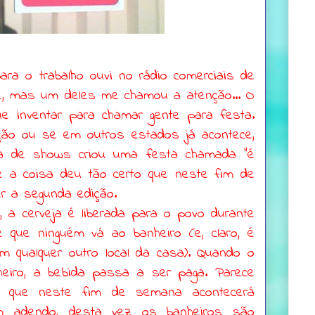
ara o trabalho ouvi no rádio comerciais de
de, mas um deles me chamou a atenção...
O
e inventar para chamar gente para festa.
ção ou se em outros estados já acontece,
a de shows criou uma festa chamada "é
" e a coisa deu tão certo que neste fim de
r a segunda edição.
, a cerveja é liberada para o povo durante
 que ninguém vá ao banheiro (e, claro, é
em qualquer outro local da casa). Quando o
heiro, a bebida passa a ser paga. Parece
r que neste fim de semana acontecerá
m adendo, desta vez os banheiros são