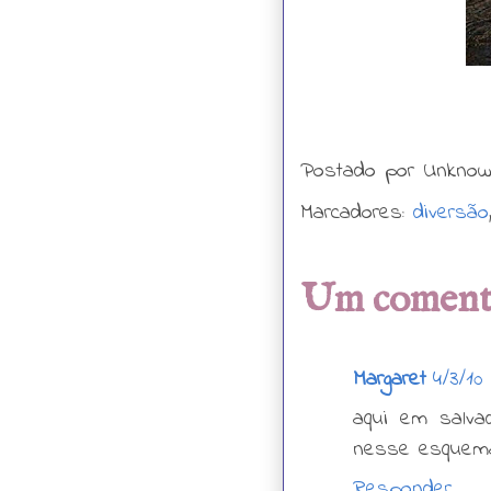
Postado por
Unkno
Marcadores:
diversão
Um comentá
Margaret
4/3/10
aqui em salv
nesse esquema
Responder