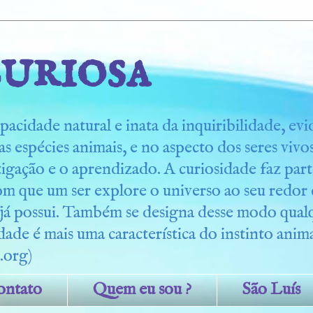
uriosa
pacidade natural e inata da inquiribilidade, ev
s espécies animais, e no aspecto dos seres viv
tigação e o aprendizado. A curiosidade faz part
om que um ser explore o universo ao seu redo
 já possui. Também se designa desse modo qua
dade é mais uma característica do instinto anima
.org)
ontato
Quem eu sou ?
São Luís