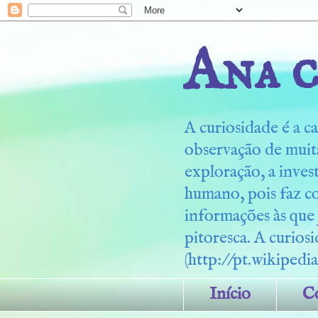
Ana c
A curiosidade é a ca
observação de muita
exploração, a inves
humano, pois faz c
informações às que
pitoresca. A curiosi
(http://pt.wikipedia
Início
C