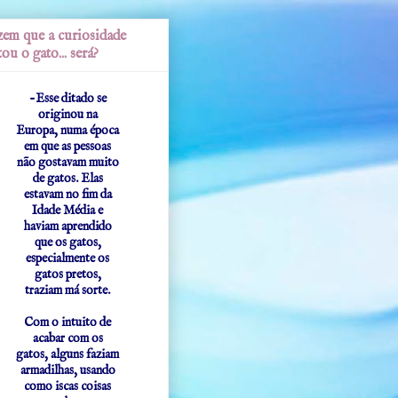
em que a curiosidade
ou o gato... será?
-Esse ditado se
originou na
Europa, numa época
em que as pessoas
não gostavam muito
de gatos. Elas
estavam no fim da
Idade Média e
haviam aprendido
que os gatos,
especialmente os
gatos pretos,
traziam má sorte.
Com o intuito de
acabar com os
gatos, alguns faziam
armadilhas, usando
como iscas coisas