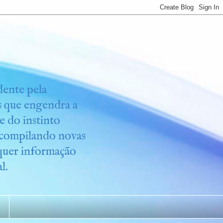
idente pela
os que engendra a
e do instinto
r compilando novas
lquer informação
l.