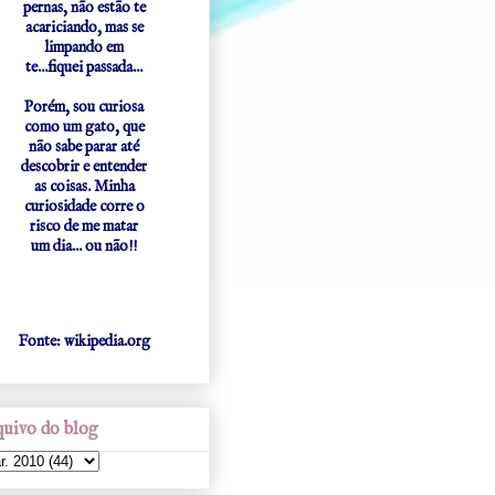
pernas, não estão te
acariciando, mas se
limpando em
te...fiquei passada...
Porém, sou curiosa
como um gato, que
não sabe parar até
descobrir e entender
as coisas. Minha
curiosidade corre o
risco de me matar
um dia... ou não!!
Fonte: wikipedia.org
uivo do blog