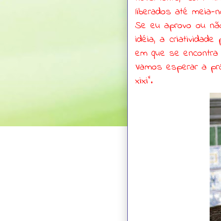
liberados até meia-no
Se eu aprovo ou não
idéia, a criatividad
em que se encontra 
Vamos esperar a pró
xixi".