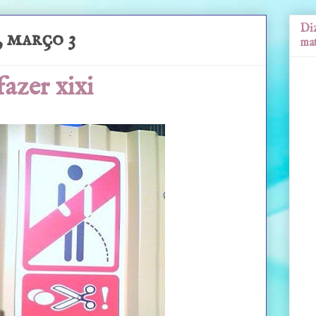
Diz
 março 3
mat
fazer xixi