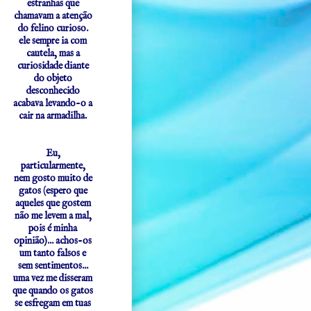
estranhas que
chamavam a atenção
do felino curioso.
ele sempre ia com
cautela, mas a
curiosidade diante
do objeto
desconhecido
acabava levando-o a
cair na armadilha.
Eu,
particularmente,
nem gosto muito de
gatos (espero que
aqueles que gostem
não me levem a mal,
pois é minha
opinião)... achos-os
um tanto falsos e
sem sentimentos...
uma vez me disseram
que quando os gatos
se esfregam em tuas