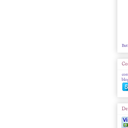
But
Con
con
blo
De 