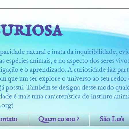
uriosa
pacidade natural e inata da inquiribilidade, ev
s espécies animais, e no aspecto dos seres viv
tigação e o aprendizado. A curiosidade faz part
om que um ser explore o universo ao seu redo
 já possui. Também se designa desse modo qua
dade é mais uma característica do instinto anima
.org)
ontato
Quem eu sou ?
São Luís