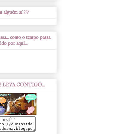
 alguém aí ???
sa... como o tempo passa
ido por aqui...
 LEVA CONTIGO...