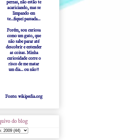
pernas, não estão te
acariciando, mas se
limpando em
te...fiquei passada...
Porém, sou curiosa
como um gato, que
não sabe parar até
descobrir e entender
as coisas. Minha
curiosidade corre o
risco de me matar
um dia... ou não!!
Fonte: wikipedia.org
uivo do blog