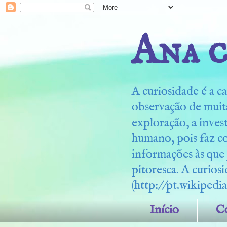
Ana c
A curiosidade é a ca
observação de muita
exploração, a inves
humano, pois faz c
informações às que
pitoresca. A curiosi
(http://pt.wikipedia
Início
C