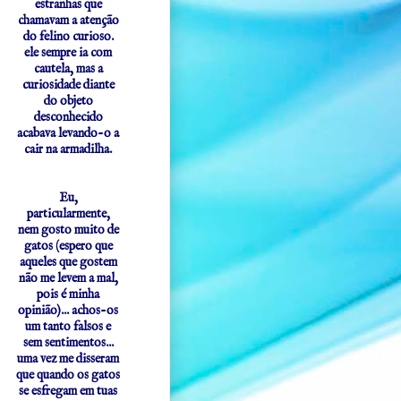
estranhas que
chamavam a atenção
do felino curioso.
ele sempre ia com
cautela, mas a
curiosidade diante
do objeto
desconhecido
acabava levando-o a
cair na armadilha.
Eu,
particularmente,
nem gosto muito de
gatos (espero que
aqueles que gostem
não me levem a mal,
pois é minha
opinião)... achos-os
um tanto falsos e
sem sentimentos...
uma vez me disseram
que quando os gatos
se esfregam em tuas