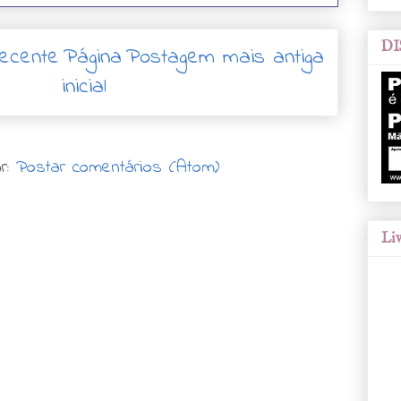
DI
ecente
Página
Postagem mais antiga
inicial
r:
Postar comentários (Atom)
Liv