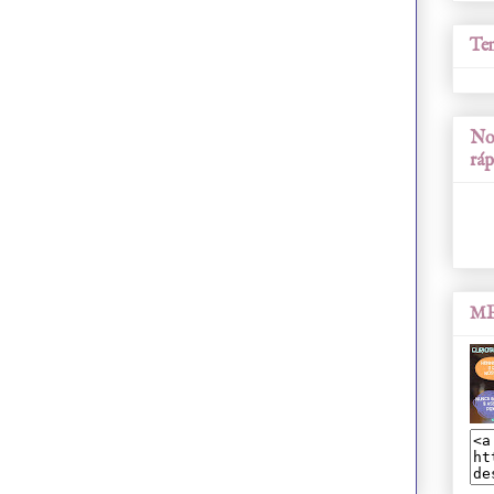
Tem
Nos
ráp
ME