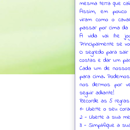
mesma terra que caí
Assim, em pouco 
viram como o caval
passar por cima da b
A vida vai lhe jo
Principalmente se vo
O segredo para sair
costas e dar um pas
Cada um de nossos
para cima. Podemos
nos dermos por ve
seguir adiante!
Recorde as 5 regras 
1- Liberte o seu cor
2 - Liberte a sua m
3 - Simplifique a sua