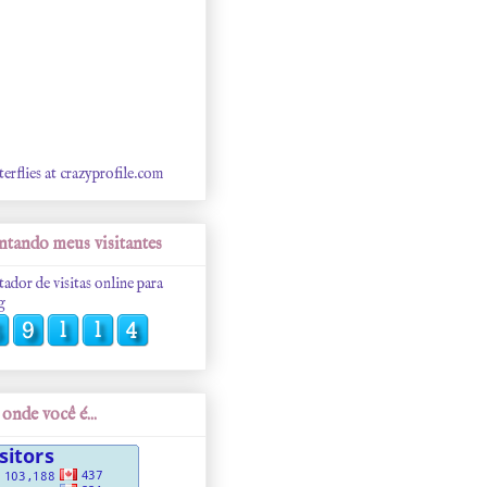
terflies at crazyprofile.com
tando meus visitantes
tador de visitas online para
g
onde você é...