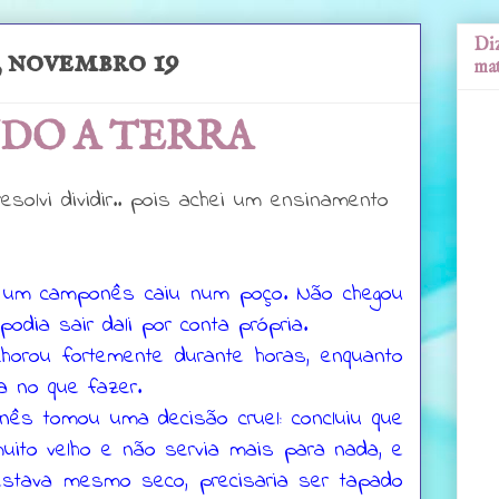
Diz
, novembro 19
mat
DO A TERRA
resolvi dividir.. pois achei um ensinamento
e um camponês caiu num poço. Não chegou
podia sair dali por conta própria.
horou fortemente durante horas, enquanto
 no que fazer.
nês tomou uma decisão cruel: concluiu que
muito velho e não servia mais para nada, e
stava mesmo seco, precisaria ser tapado