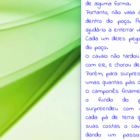
de alguma forma.
Portanto, não valia
dentro do poço. A
ajudá-lo a enterrar v
Cada um deles pego
do poço.
O cavalo não tardo
com ele, e chorou d
Porém, para surpres
umas quantas pás de
O camponês finalme
o fundo do 
surpreendeu com 
cada pá de terra q
suas costas o cava
dando um passo