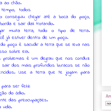
a ao chão.
tempo, todos
o conseguiu chegar até a boca do poço,
orda e sair dali trotando.
gar muita terra, todo o tipo de terra.
cê já estiver dentro de um poço.
 do poço é sacudir a terra que se leva nas
so sobre ela.
 problemas é um degrau que nos conduz
 sair dos mais profundos buracos se não
ncidos. Use a terra que te jogam para
para ser feliz:
ação do ódio.
Arq
ente das preocupações.
 vida.