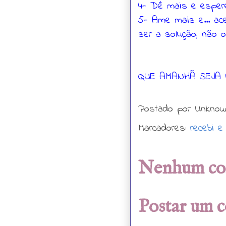
4- Dê mais e esper
5- Ame mais e... ace
ser a solução, não o
QUE AMANHÃ SEJA 
Postado por
Unkno
Marcadores:
recebi e
Nenhum co
Postar um 