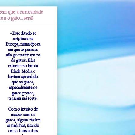
em que a curiosidade
ou o gato... será?
-Esse ditado se
originou na
Europa, numa época
em que as pessoas
não gostavam muito
de gatos. Elas
estavam no fim da
Idade Média e
haviam aprendido
que os gatos,
especialmente os
gatos pretos,
traziam má sorte.
Com o intuito de
acabar com os
gatos, alguns faziam
armadilhas, usando
como iscas coisas