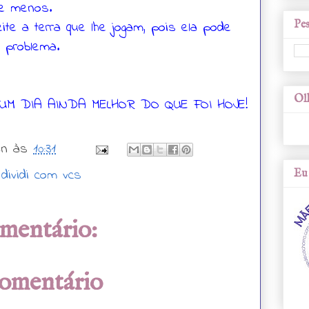
e menos.
Pes
ite a terra que lhe jogam, pois ela pode
 problema.
Olh
UM DIA AINDA MELHOR DO QUE FOI HOJE!
wn
às
10:31
 dividi com vcs
Eu 
mentário:
comentário