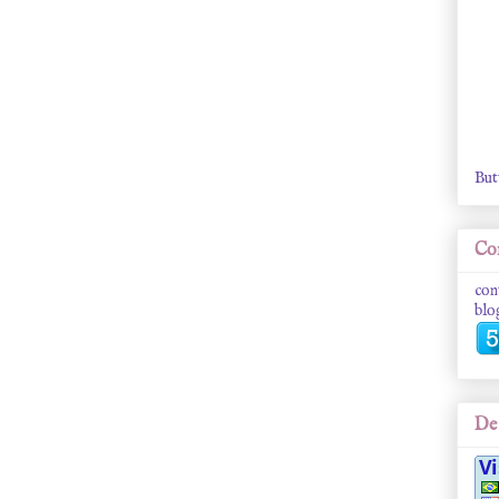
But
Con
con
blo
De 