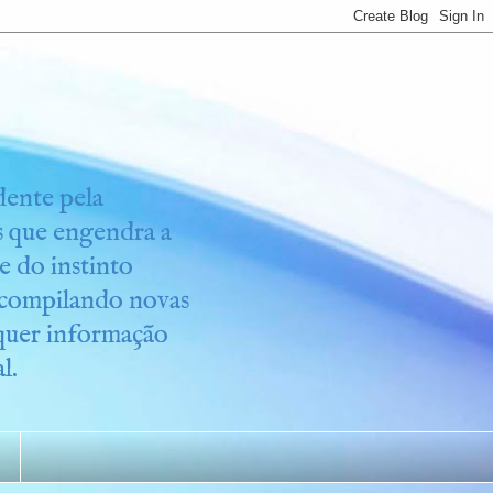
idente pela
os que engendra a
e do instinto
r compilando novas
lquer informação
l.