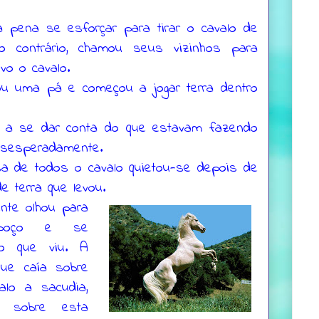
 a pena se esforçar para tirar o cavalo de
o contrário, chamou seus vizinhos para
ivo o cavalo.
u uma pá e começou a jogar terra dentro
u a se dar conta do que estavam fazendo
esesperadamente.
a de todos o cavalo quietou-se depois de
 terra que levou.
nte olhou para
poço e se
o que viu. A
ue caía sobre
lo a sacudia,
 sobre esta