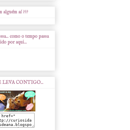
 alguém aí ???
sa... como o tempo passa
ido por aqui...
 LEVA CONTIGO...