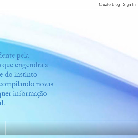
idente pela
os que engendra a
e do instinto
r compilando novas
lquer informação
l.