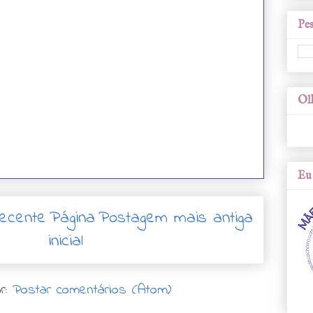
Pes
Olh
Eu 
ecente
Página
Postagem mais antiga
inicial
r:
Postar comentários (Atom)