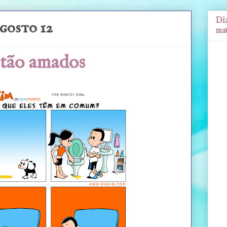
Diz
agosto 12
mat
. tão amados