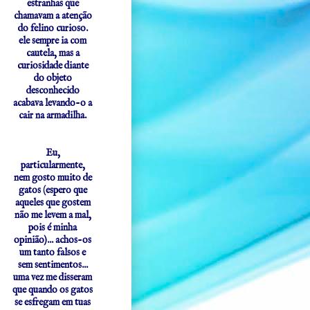
estranhas que
chamavam a atenção
do felino curioso.
ele sempre ia com
cautela, mas a
curiosidade diante
do objeto
desconhecido
acabava levando-o a
cair na armadilha.
Eu,
particularmente,
nem gosto muito de
gatos (espero que
aqueles que gostem
não me levem a mal,
pois é minha
opinião)... achos-os
um tanto falsos e
sem sentimentos...
uma vez me disseram
que quando os gatos
se esfregam em tuas