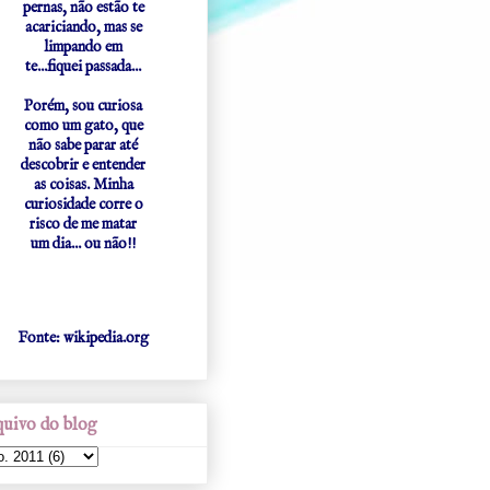
pernas, não estão te
acariciando, mas se
limpando em
te...fiquei passada...
Porém, sou curiosa
como um gato, que
não sabe parar até
descobrir e entender
as coisas. Minha
curiosidade corre o
risco de me matar
um dia... ou não!!
Fonte: wikipedia.org
uivo do blog