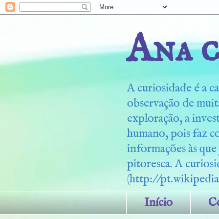
Ana c
A curiosidade é a ca
observação de muita
exploração, a inves
humano, pois faz c
informações às que
pitoresca. A curiosi
(http://pt.wikipedia
Início
C