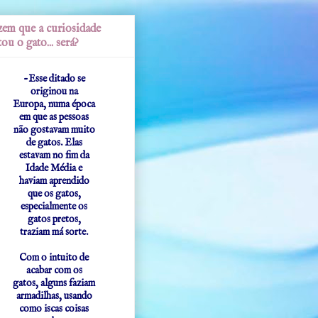
em que a curiosidade
ou o gato... será?
-Esse ditado se
originou na
Europa, numa época
em que as pessoas
não gostavam muito
de gatos. Elas
estavam no fim da
Idade Média e
haviam aprendido
que os gatos,
especialmente os
gatos pretos,
traziam má sorte.
Com o intuito de
acabar com os
gatos, alguns faziam
armadilhas, usando
como iscas coisas