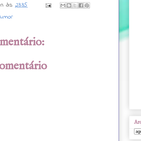
wn
às
23:35
humor
mentário:
comentário
Arq