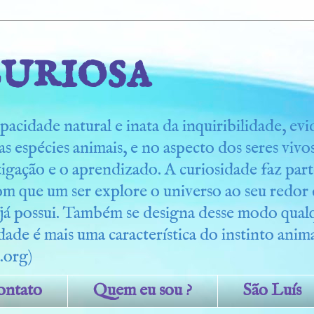
uriosa
pacidade natural e inata da inquiribilidade, ev
s espécies animais, e no aspecto dos seres viv
tigação e o aprendizado. A curiosidade faz part
om que um ser explore o universo ao seu redo
 já possui. Também se designa desse modo qua
dade é mais uma característica do instinto anima
.org)
ontato
Quem eu sou ?
São Luís