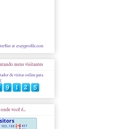
terflies at crazyprofile.com
tando meus visitantes
tador de visitas online para
g
onde você é...