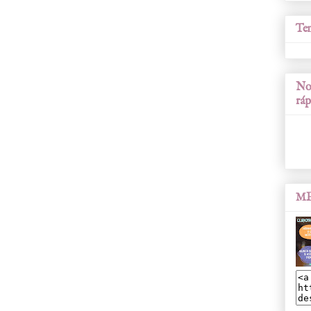
Tem
Nos
ráp
ME