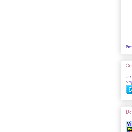
But
Con
con
blo
De 