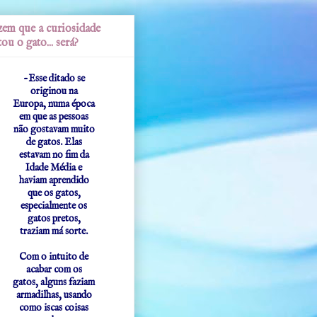
em que a curiosidade
ou o gato... será?
-Esse ditado se
originou na
Europa, numa época
em que as pessoas
não gostavam muito
de gatos. Elas
estavam no fim da
Idade Média e
haviam aprendido
que os gatos,
especialmente os
gatos pretos,
traziam má sorte.
Com o intuito de
acabar com os
gatos, alguns faziam
armadilhas, usando
como iscas coisas