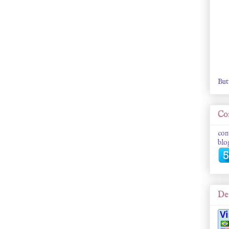
But
Con
con
blo
De 