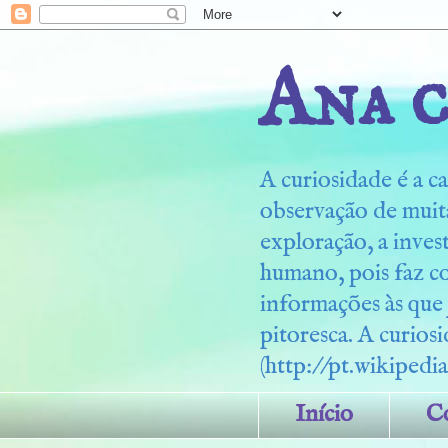
Ana c
A curiosidade é a ca
observação de muita
exploração, a inves
humano, pois faz c
informações às que
pitoresca. A curiosi
(http://pt.wikipedia
Início
C