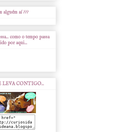
 alguém aí ???
sa... como o tempo passa
ido por aqui...
 LEVA CONTIGO...