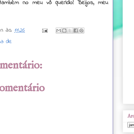
também no meu vô querido! Beijos, meu
wn
às
11:26
ia de
mentário:
comentário
Arq