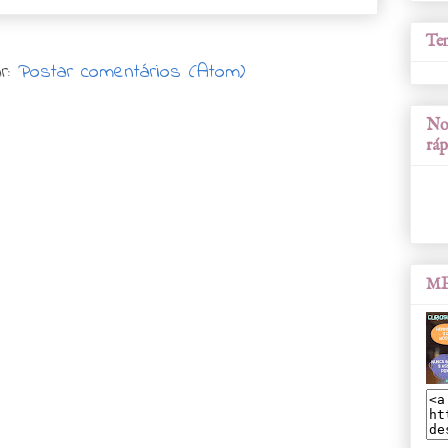
Tem
r:
Postar comentários (Atom)
Nos
ráp
ME