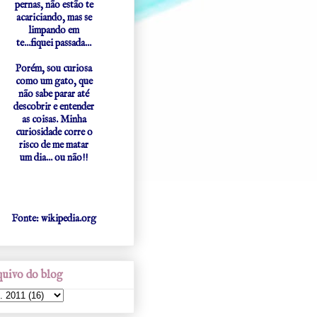
pernas, não estão te
acariciando, mas se
limpando em
te...fiquei passada...
Porém, sou curiosa
como um gato, que
não sabe parar até
descobrir e entender
as coisas. Minha
curiosidade corre o
risco de me matar
um dia... ou não!!
Fonte: wikipedia.org
uivo do blog