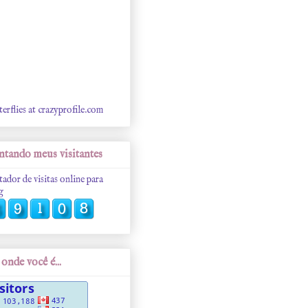
terflies at crazyprofile.com
tando meus visitantes
tador de visitas online para
g
onde você é...