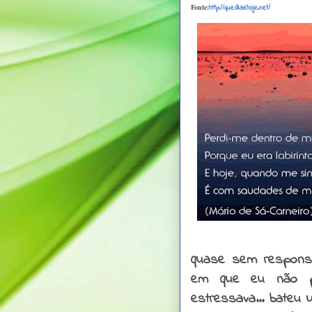
Fonte:
http://quediaehoje.net/
quase sem responsa
em que eu não pa
estressava... bateu u