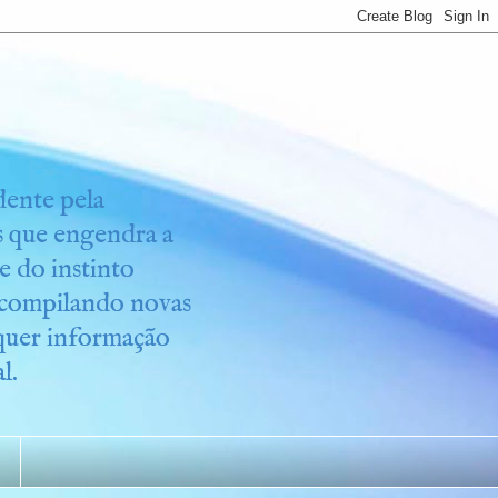
idente pela
os que engendra a
e do instinto
r compilando novas
lquer informação
l.