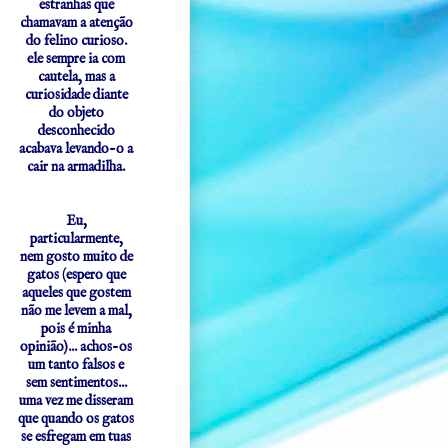
estranhas que
chamavam a atenção
do felino curioso.
ele sempre ia com
cautela, mas a
curiosidade diante
do objeto
desconhecido
acabava levando-o a
cair na armadilha.
Eu,
particularmente,
nem gosto muito de
gatos (espero que
aqueles que gostem
não me levem a mal,
pois é minha
opinião)... achos-os
um tanto falsos e
sem sentimentos...
uma vez me disseram
que quando os gatos
se esfregam em tuas