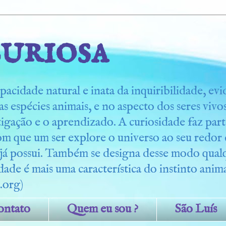
uriosa
pacidade natural e inata da inquiribilidade, ev
s espécies animais, e no aspecto dos seres viv
tigação e o aprendizado. A curiosidade faz part
om que um ser explore o universo ao seu redo
 já possui. Também se designa desse modo qua
dade é mais uma característica do instinto anima
.org)
ontato
Quem eu sou ?
São Luís