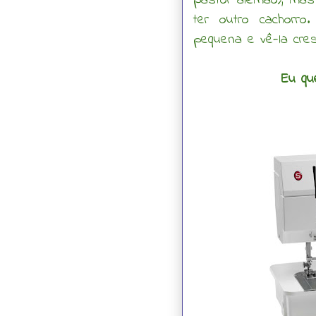
pastor alemão), mas
ter outro cachorr
pequena e vê-la cresc
Eu qu