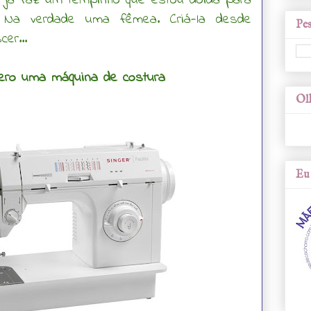
 já faz um tempinho que estou doida para
o. Na verdade uma fêmea. Criá-la desde
Pes
er...
ero uma máquina de costura
Olh
Eu 