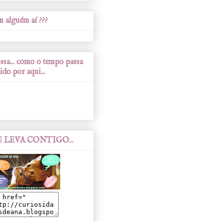
 alguém aí ???
sa... como o tempo passa
ido por aqui...
 LEVA CONTIGO...