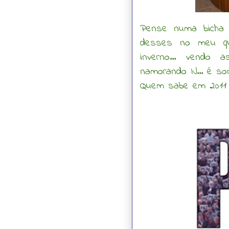
Pense numa bicha 
desses no meu qua
inverno... vendo 
namorando IJ... é so
Quem sabe em 2011 e