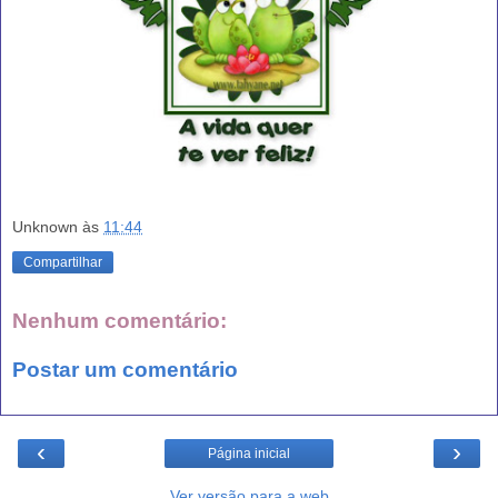
Unknown
às
11:44
Compartilhar
Nenhum comentário:
Postar um comentário
‹
›
Página inicial
Ver versão para a web