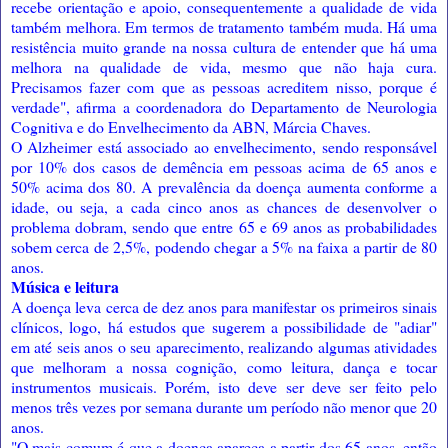
recebe orientação e apoio, consequentemente a qualidade de vida
também melhora. Em termos de tratamento também muda. Há uma
resistência muito grande na nossa cultura de entender que há uma
melhora na qualidade de vida, mesmo que não haja cura.
Precisamos fazer com que as pessoas acreditem nisso, porque é
verdade", afirma a coordenadora do Departamento de Neurologia
Cognitiva e do Envelhecimento da ABN, Márcia Chaves.
O Alzheimer está associado ao envelhecimento, sendo responsável
por 10% dos casos de demência em pessoas acima de 65 anos e
50% acima dos 80. A prevalência da doença aumenta conforme a
idade, ou seja, a cada cinco anos as chances de desenvolver o
problema dobram, sendo que entre 65 e 69 anos as probabilidades
sobem cerca de 2,5%, podendo chegar a 5% na faixa a partir de 80
anos.
Música e leitura
A doença leva cerca de dez anos para manifestar os primeiros sinais
clínicos, logo, há estudos que sugerem a possibilidade de "adiar"
em até seis anos o seu aparecimento, realizando algumas atividades
que melhoram a nossa cognição, como leitura, dança e tocar
instrumentos musicais. Porém, isto deve ser deve ser feito pelo
menos três vezes por semana durante um período não menor que 20
anos.
"O mais comum é que a doença apareça a partir dos 65 anos, então