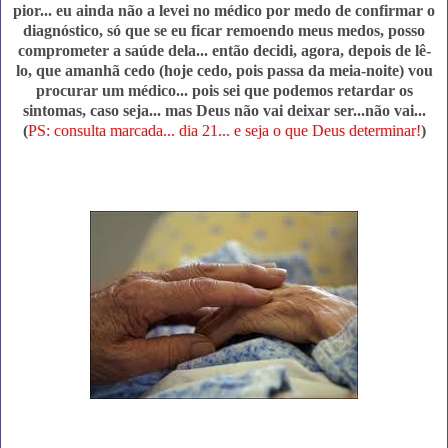
pior... eu ainda não a levei no médico por medo de confirmar o
diagnóstico, só que se eu ficar remoendo meus medos, posso
comprometer a saúde dela... então decidi, agora, depois de lê-
lo, que amanhã cedo (hoje cedo, pois passa da meia-noite) vou
procurar um médico... pois sei que podemos retardar os
sintomas, caso seja... mas Deus não vai deixar ser...não vai...
(
PS: consulta marcada... dia 21... e seja o que Deus determinar!
)