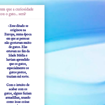
em que a curiosidade
ou o gato... será?
-Esse ditado se
originou na
Europa, numa época
em que as pessoas
não gostavam muito
de gatos. Elas
estavam no fim da
Idade Média e
haviam aprendido
que os gatos,
especialmente os
gatos pretos,
traziam má sorte.
Com o intuito de
acabar com os
gatos, alguns faziam
armadilhas, usando
como iscas coisas