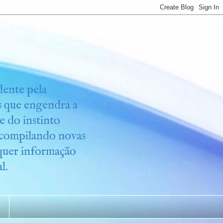
idente pela
os que engendra a
e do instinto
r compilando novas
lquer informação
l.