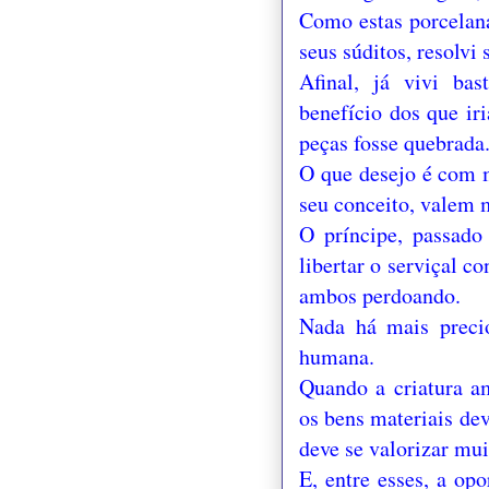
Como estas porcelana
seus súditos, resolvi
Afinal, já vivi ba
benefício dos que ir
peças fosse quebrada
O que desejo é com m
seu conceito, valem 
O príncipe, passad
libertar o serviçal c
ambos perdoando.
Nada há mais precio
humana.
Quando a criatura a
os bens materiais dev
deve se valorizar mui
E, entre esses, a op