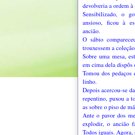
devolveria a ordem à
Sensibilizado, o g
ansioso, ficou à 
ancião.
O sábio compareceu
trouxessem a coleção
Sobre uma mesa, est
em cima dela dispôs 
Tomou dos pedaços d
linho.
Depois acercou-se da
repentino, puxou a t
as sobre o piso de m
Ante o pavor dos me
explodir, o ancião 
Todos iguais. Agora,