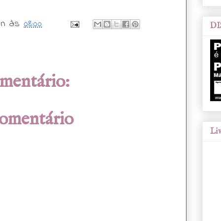
wn
às
08:00
DI
mentário:
comentário
Liv