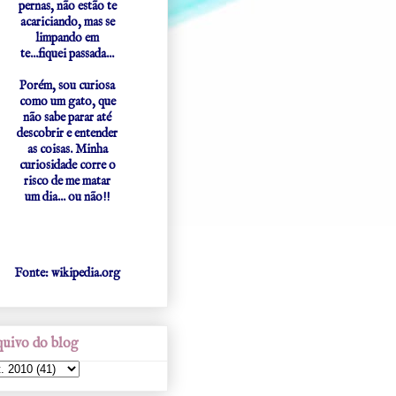
pernas, não estão te
acariciando, mas se
limpando em
te...fiquei passada...
Porém, sou curiosa
como um gato, que
não sabe parar até
descobrir e entender
as coisas. Minha
curiosidade corre o
risco de me matar
um dia... ou não!!
Fonte: wikipedia.org
uivo do blog