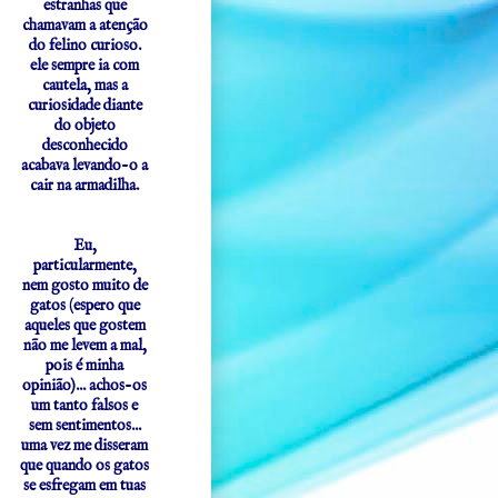
estranhas que
chamavam a atenção
do felino curioso.
ele sempre ia com
cautela, mas a
curiosidade diante
do objeto
desconhecido
acabava levando-o a
cair na armadilha.
Eu,
particularmente,
nem gosto muito de
gatos (espero que
aqueles que gostem
não me levem a mal,
pois é minha
opinião)... achos-os
um tanto falsos e
sem sentimentos...
uma vez me disseram
que quando os gatos
se esfregam em tuas