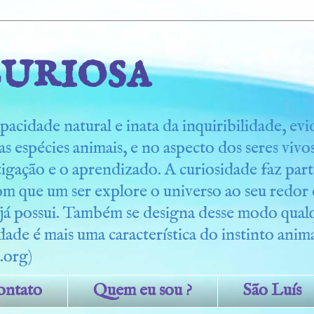
uriosa
pacidade natural e inata da inquiribilidade, ev
s espécies animais, e no aspecto dos seres viv
tigação e o aprendizado. A curiosidade faz part
om que um ser explore o universo ao seu redo
 já possui. Também se designa desse modo qua
dade é mais uma característica do instinto anima
.org)
ontato
Quem eu sou ?
São Luís