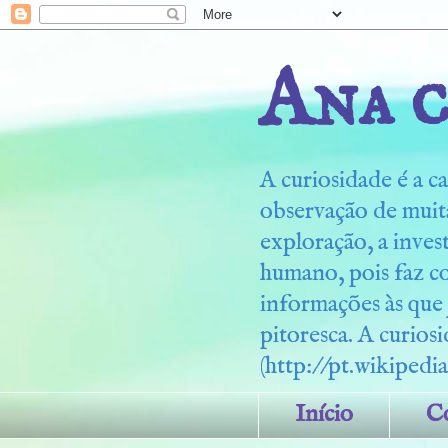
Ana c
A curiosidade é a ca
observação de muita
exploração, a inves
humano, pois faz c
informações às que
pitoresca. A curiosi
(http://pt.wikipedia
Início
C