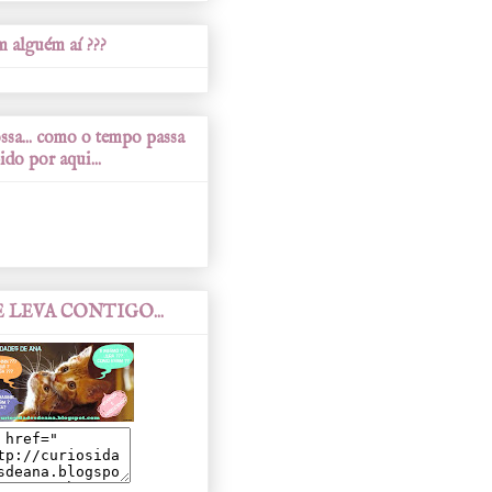
 alguém aí ???
sa... como o tempo passa
ido por aqui...
 LEVA CONTIGO...