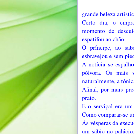
grande beleza artísti
Certo dia, o empr
momento de descui
espatifou ao chão.
O príncipe, ao sabe
esbravejou e sem pie
A notícia se espalh
pólvora. Os mais v
naturalmente, a tôni
Afinal, por mais pr
prato.
E o serviçal era um
Como comparar-se u
Às vésperas da execu
um sábio no palácio.