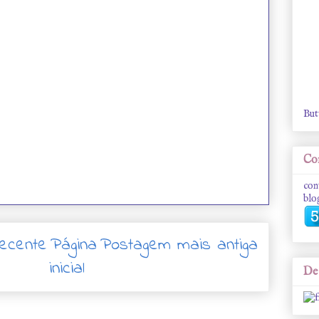
But
Con
con
blo
ecente
Página
Postagem mais antiga
inicial
De 