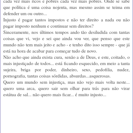
cada vez mais ricos e pobres cada vez mais pobres. Onde se sabe
que política é uma coisa nojenta, mas mesmo assim se teima em
defender um ou outro...
Injusto é pagar tantos impostos e não ter direito a nada ou não
pagar imposto nenhum e continuar sem direitos?
Sinceramente, nos últimos tempos ando tão desiludida com tantas
coisas que vi, vejo e sei que ainda vou ver, que penso que este
mundo não tem mais jeito e acho - e tenho dito isso sempre - que já
está na hora de acabar para começar tudo de novo.
Não acho que ainda exista cura, senão a de Deus, e este, coitado, o
mais injustiçado de todos... está ficando esquecido, em meio a tanta
sujeira, briga por poder, dinheiro, sexo, pedofilia, nudez,
pornografia, tantas coisas sórdidas, absurdas...asquerosas.
Quero um mundo sem injustiça, mas não vejo mais volta neste...
quero uma arca, quero sair sem olhar para trás para não virar
estátua de sal... não quero mais ficar... é muito injusto...