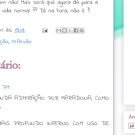
im não! Mas será que agora dá para a
vida normal ??? Tá na hora, não é ?!
wn
às
13:08
ação
,
reflexão
rio:
2 PM
NDA ADMIRAÇÃO POR MARADONA, COMO
.
Arq
MAIS PROFUNDO INFERNO COM USO DE