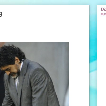
Diz
3
mat