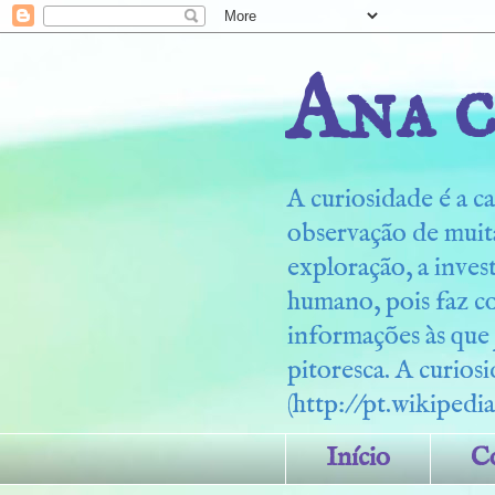
Ana c
A curiosidade é a ca
observação de muita
exploração, a inves
humano, pois faz c
informações às que
pitoresca. A curiosi
(http://pt.wikipedia
Início
C