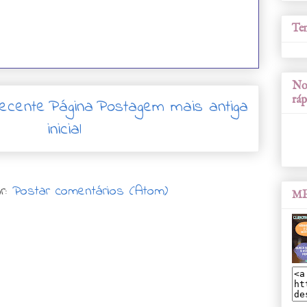
Tem
Nos
ráp
ecente
Página
Postagem mais antiga
inicial
r:
Postar comentários (Atom)
ME