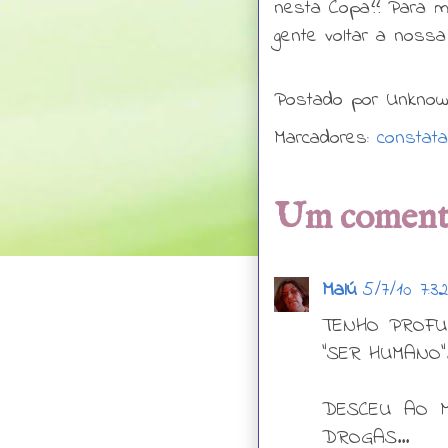
nesta Copa?? Para m
gente voltar a nossa 
Postado por
Unkno
Marcadores:
constat
Um comentá
Malú
5/7/10 7:3
TENHO PROFU
"SER HUMANO"
DESCEU AO 
DROGAS...