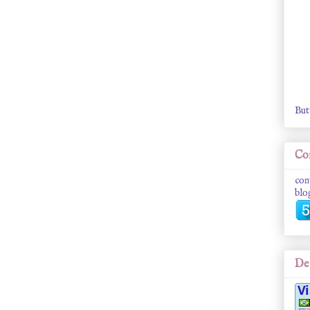
But
Con
con
blo
De 