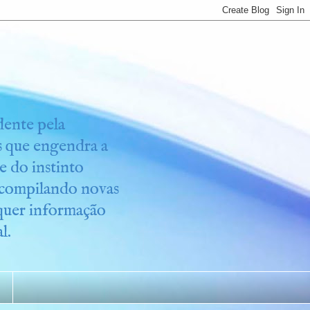
idente pela
os que engendra a
e do instinto
r compilando novas
lquer informação
l.