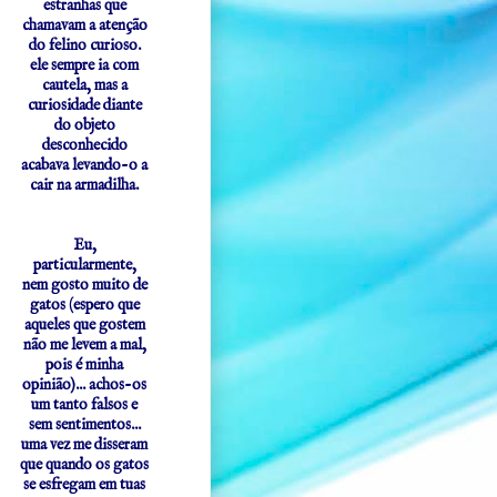
estranhas que
chamavam a atenção
do felino curioso.
ele sempre ia com
cautela, mas a
curiosidade diante
do objeto
desconhecido
acabava levando-o a
cair na armadilha.
Eu,
particularmente,
nem gosto muito de
gatos (espero que
aqueles que gostem
não me levem a mal,
pois é minha
opinião)... achos-os
um tanto falsos e
sem sentimentos...
uma vez me disseram
que quando os gatos
se esfregam em tuas