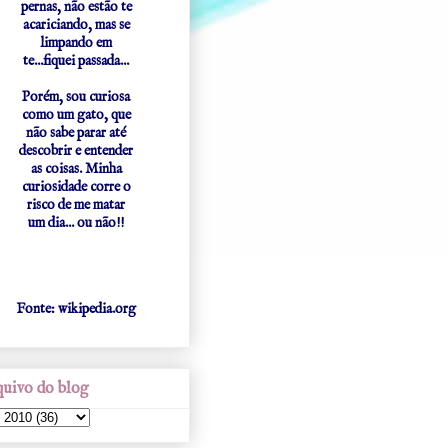
pernas, não estão te
acariciando, mas se
limpando em
te...fiquei passada...
Porém, sou curiosa
como um gato, que
não sabe parar até
descobrir e entender
as coisas. Minha
curiosidade corre o
risco de me matar
um dia... ou não!!
Fonte: wikipedia.org
uivo do blog