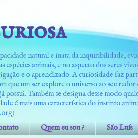
uriosa
pacidade natural e inata da inquiribilidade, ev
s espécies animais, e no aspecto dos seres viv
tigação e o aprendizado. A curiosidade faz part
om que um ser explore o universo ao seu redo
 já possui. Também se designa desse modo qua
dade é mais uma característica do instinto anima
.org)
ontato
Quem eu sou ?
São Luís