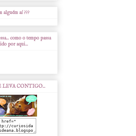
 alguém aí ???
sa... como o tempo passa
ido por aqui...
 LEVA CONTIGO...