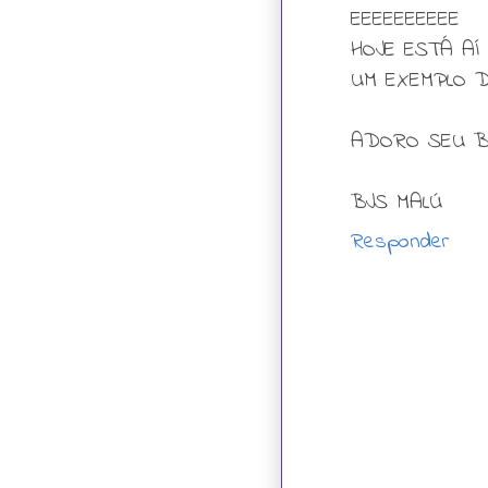
EEEEEEEEEE
HOJE ESTÁ AÍ 
UM EXEMPLO D
ADORO SEU B
BJS MALÚ
Responder