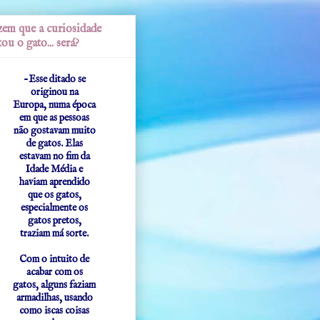
em que a curiosidade
ou o gato... será?
-Esse ditado se
originou na
Europa, numa época
em que as pessoas
não gostavam muito
de gatos. Elas
estavam no fim da
Idade Média e
haviam aprendido
que os gatos,
especialmente os
gatos pretos,
traziam má sorte.
Com o intuito de
acabar com os
gatos, alguns faziam
armadilhas, usando
como iscas coisas