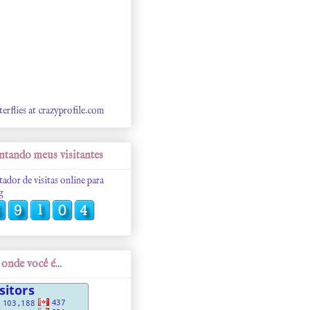
terflies at crazyprofile.com
tando meus visitantes
tador de visitas online para
g
onde você é...