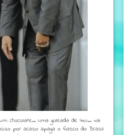
um chocolate... uma goleada de 4x0... vai
e isso por acaso apaga o fiasco do Brasil