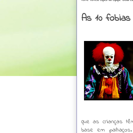
Fonte: Patrícia Lopes da Equipe Brasil E
As 10 fobia
que as crianças t
base em palhaços.