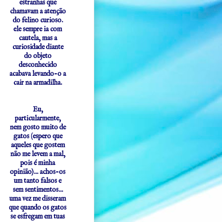
estranhas que
chamavam a atenção
do felino curioso.
ele sempre ia com
cautela, mas a
curiosidade diante
do objeto
desconhecido
acabava levando-o a
cair na armadilha.
Eu,
particularmente,
nem gosto muito de
gatos (espero que
aqueles que gostem
não me levem a mal,
pois é minha
opinião)... achos-os
um tanto falsos e
sem sentimentos...
uma vez me disseram
que quando os gatos
se esfregam em tuas