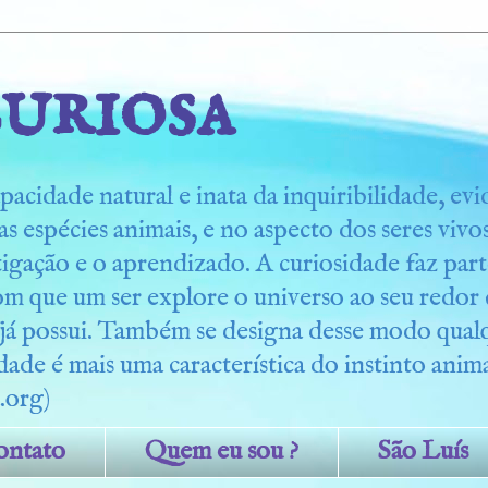
uriosa
pacidade natural e inata da inquiribilidade, ev
s espécies animais, e no aspecto dos seres viv
tigação e o aprendizado. A curiosidade faz part
om que um ser explore o universo ao seu redo
 já possui. Também se designa desse modo qua
dade é mais uma característica do instinto anima
.org)
ontato
Quem eu sou ?
São Luís