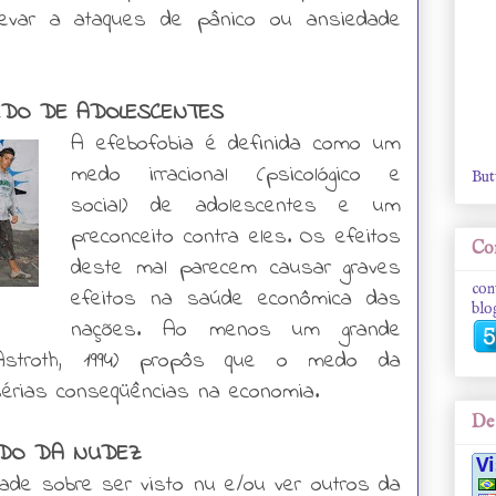
evar a ataques de pânico ou ansiedade
MEDO DE ADOLESCENTES
A efebofobia é definida como um
medo irracional (psicológico e
But
social) de adolescentes e um
preconceito contra eles. Os efeitos
Con
deste mal parecem causar graves
con
efeitos na saúde econômica das
blo
nações. Ao menos um grande
 Astroth, 1994) propôs que o medo da
sérias conseqüências na economia.
De 
MEDO DA NUDEZ
de sobre ser visto nu e/ou ver outros da