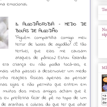
ma emocional.
Tem
3. ALGODÃOFOBIA – MEDO DE
BOLAS DE ALGODÃO
Nos
ráp
“Alguém compartilha comigo meu
terror de bolas de algodão? (É tão
terrível, que elas me causam
ataques de pânico.) Estou falando
era criança eu não podia tocá-las, e
ME
 mais velha passei a desenvolver um medo
tenho reações físicas apenas ao pensar
 nas lojas e não permito que entrem em
i, muitos dos meus amigos acham que é
s eu preferiria ficar de pé no topo de um
a de aranhas e cobras do que ter que olhar