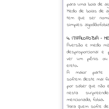
para uma bola de a
Medo de bolas de a
tem que ser noma
simples: algodãofobi
4. ITIFALOFOBIA –
Aversão e medo mórb
desproporcional e 
ver um pênis ou
ereto.
A maior parte d
sofrem deste mal f
por saber que não 
nesta surpreend
mencionada, fobia.
Para quem sofre de 