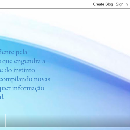
idente pela
os que engendra a
e do instinto
r compilando novas
lquer informação
l.