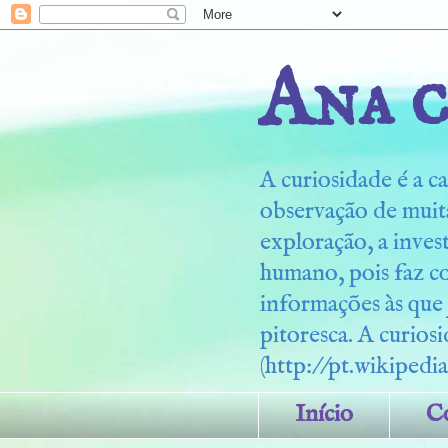
Ana c
A curiosidade é a ca
observação de muita
exploração, a inves
humano, pois faz c
informações às que
pitoresca. A curiosi
(http://pt.wikipedia
Início
C