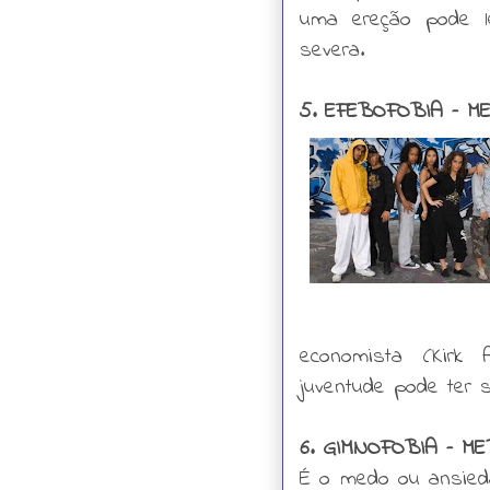
uma ereção pode l
severa.
5. EFEBOFOBIA – 
economista (Kirk
juventude pode ter 
6. GIMNOFOBIA – 
É o medo ou ansieda