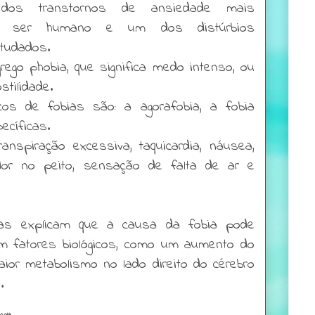
os transtornos de ansiedade mais
lo ser humano e um dos distúrbios
studados.
grego phobia, que significa medo intenso, ou
ostilidade.
cos de fobias são: a agorafobia, a fobia
pecíficas.
anspiração excessiva, taquicardia, náusea,
, dor no peito, sensação de falta de ar e
stas explicam que a causa da fobia pode
om fatores biológicos, como um aumento do
ior metabolismo no lado direito do cérebro
s.