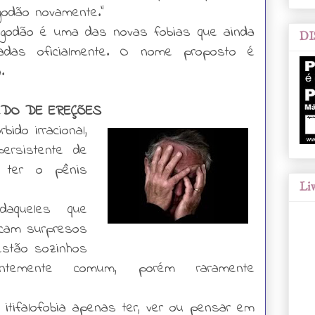
lgodão novamente.”
lgodão é uma das novas fobias que ainda
DI
das oficialmente. O nome proposto é
a.
 MEDO DE EREÇÕES
ido irracional,
persistente de
 ter o pênis
Liv
aqueles que
icam surpresos
estão sozinhos
entemente comum, porém raramente
itifalofobia apenas ter, ver ou pensar em