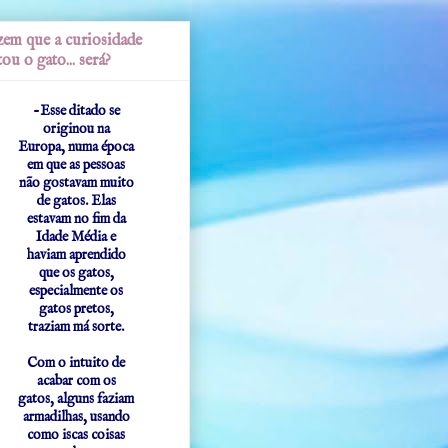
em que a curiosidade
ou o gato... será?
-Esse ditado se
originou na
Europa, numa época
em que as pessoas
não gostavam muito
de gatos. Elas
estavam no fim da
Idade Média e
haviam aprendido
que os gatos,
especialmente os
gatos pretos,
traziam má sorte.
Com o intuito de
acabar com os
gatos, alguns faziam
armadilhas, usando
como iscas coisas