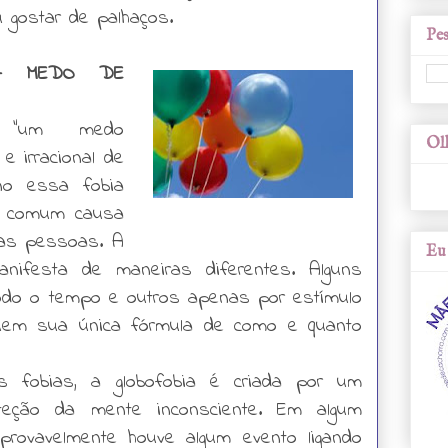
 gostar de palhaços.
Pes
 – MEDO DE
o “um medo
Olh
e irracional de
no essa fobia
e comum causa
ras pessoas. A
Eu 
nifesta de maneiras diferentes. Alguns
odo o tempo e outros apenas por estímulo
uem sua única fórmula de como e quanto
s fobias, a globofobia é criada por um
eção da mente inconsciente. Em algum
rovavelmente houve algum evento ligando