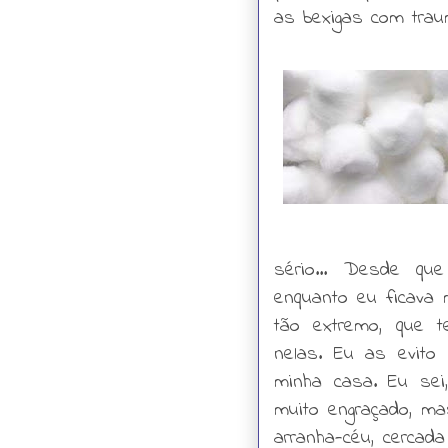
as bexigas com trau
sério… Desde que 
enquanto eu ficava
tão extremo, que 
nelas. Eu as evito
minha casa. Eu se
muito engraçado, ma
arranha-céu, cercad