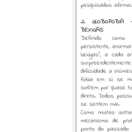
pesquisados afirmou
2. GLOBOFOBIA
BEXIGAS
Definido com
persistente, anormal 
bexigas”, a cada a
surpreendentement
dificuldade a inúme
fobia em si se ma
sofrem por quase t
direto. Todos poss
se sentem mal.
Como muitas outra
mecanismo de prot
ponto do passado p