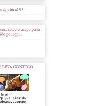
 alguém aí ???
sa... como o tempo passa
ido por aqui...
 LEVA CONTIGO...