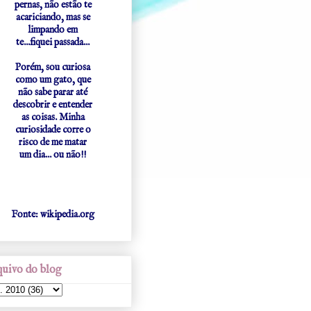
pernas, não estão te
acariciando, mas se
limpando em
te...fiquei passada...
Porém, sou curiosa
como um gato, que
não sabe parar até
descobrir e entender
as coisas. Minha
curiosidade corre o
risco de me matar
um dia... ou não!!
Fonte: wikipedia.org
uivo do blog