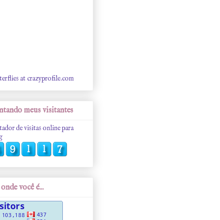
terflies at crazyprofile.com
tando meus visitantes
tador de visitas online para
g
onde você é...