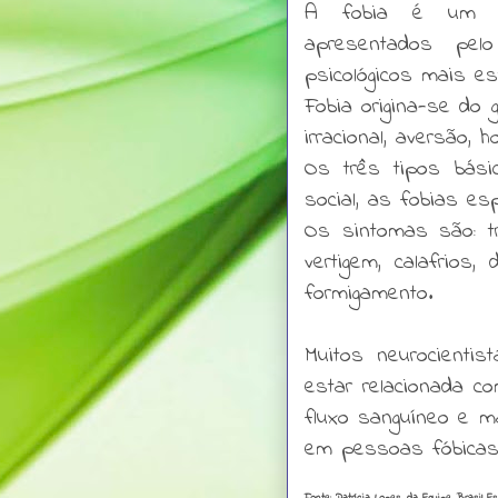
A fobia é um d
apresentados pe
psicológicos mais e
Fobia origina-se do 
irracional, aversão, h
Os três tipos bási
social, as fobias es
Os sintomas são: tr
vertigem, calafrios
formigamento.
Muitos neurocienti
estar relacionada c
fluxo sanguíneo e ma
em pessoas fóbica