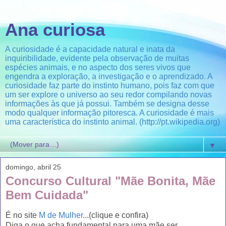
Ana curiosa
A curiosidade é a capacidade natural e inata da
inquiribilidade, evidente pela observação de muitas
espécies animais, e no aspecto dos seres vivos que
engendra a exploração, a investigação e o aprendizado. A
curiosidade faz parte do instinto humano, pois faz com que
um ser explore o universo ao seu redor compilando novas
informações às que já possui. Também se designa desse
modo qualquer informação pitoresca. A curiosidade é mais
uma característica do instinto animal. (http://pt.wikipedia.org)
▼
domingo, abril 25
Concurso Cultural "Mãe Bonita, Mãe
Bem Cuidada"
É no site
M de Mulher
...(clique e confira)
Diga o que acha fundamental para uma mãe ser