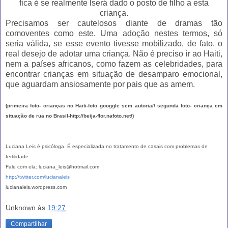
fica é se realmente lserá dado o posto de filho a esta
criança.
Precisamos ser cautelosos diante de dramas tão
comoventes como este. Uma adoção nestes termos, só
seria válida, se esse evento tivesse mobilizado, de fato, o
real desejo de adotar uma criança. Não é preciso ir ao Haiti,
nem a países africanos, como fazem as celebridades, para
encontrar crianças em situação de desamparo emocional,
que aguardam ansiosamente por pais que as amem.
(primeira foto- crianças no Haiti-foto googgle sem autoria// segunda foto- criança em
situação de rua no Brasil-http://beija-flor.nafoto.net/)
Luciana Leis é psicóloga. É especializada no tratamento de casais com problemas de
fertilidade.
Fale com ela: luciana_leis@hotmail.com
http://twitter.com/lucianaleis
lucianaleis.wordpress.com
Unknown
às
19:27
Compartilhar