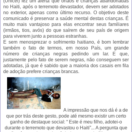
(Unicef) fez um alerta que órfãos e crianças abandonadas
no Haiti, após o terremoto devastador, devem ser adotados
no exterior, apenas como último recurso. O objetivo deste
comunicado é preservar a saúde mental destas crianças. É
muito mais vantajoso para elas encontrar seus familiares
(irmãos, tios, avós) do que saírem de seu país de origem
para viverem junto a pessoas estranhas.
E sem menosprezar o sofrimento haitiano, é bom lembrar
também o fato de termos, em nosso País, um grande
número de crianças negras pedindo um lar. E que,
justamente pelo fato de serem negras, não conseguem ser
adotadas, já que é sabido que a maioria dos casais em fila
de adoção prefere crianças brancas.
A impressão que nos dá é a de
que por trás deste gesto, pode até mesmo existir um certo
ganho de destaque social: “ Este é meu filho, adotei-o
durante o terremoto que devastou o Haiti”... A pergunta que