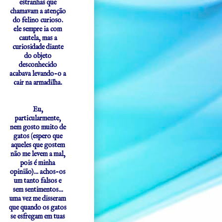
estranhas que
chamavam a atenção
do felino curioso.
ele sempre ia com
cautela, mas a
curiosidade diante
do objeto
desconhecido
acabava levando-o a
cair na armadilha.
Eu,
particularmente,
nem gosto muito de
gatos (espero que
aqueles que gostem
não me levem a mal,
pois é minha
opinião)... achos-os
um tanto falsos e
sem sentimentos...
uma vez me disseram
que quando os gatos
se esfregam em tuas