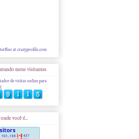
terflies at crazyprofile.com
tando meus visitantes
tador de visitas online para
g
onde você é...