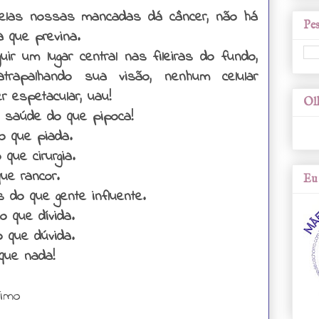
elas nossas mancadas dá câncer, não há
Pes
 que previna.
uir um lugar central nas fileiras do fundo,
trapalhando sua visão, nenhum celular
r espetacular, uau!
Olh
 saúde do que pipoca!
o que piada.
 que cirurgia.
ue rancor.
Eu 
 do que gente influente.
 que dívida.
 que dúvida.
que nada!
simo