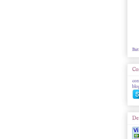
But
Con
con
blo
De 