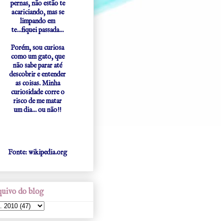
pernas, não estão te
acariciando, mas se
limpando em
te...fiquei passada...
Porém, sou curiosa
como um gato, que
não sabe parar até
descobrir e entender
as coisas. Minha
curiosidade corre o
risco de me matar
um dia... ou não!!
Fonte: wikipedia.org
uivo do blog