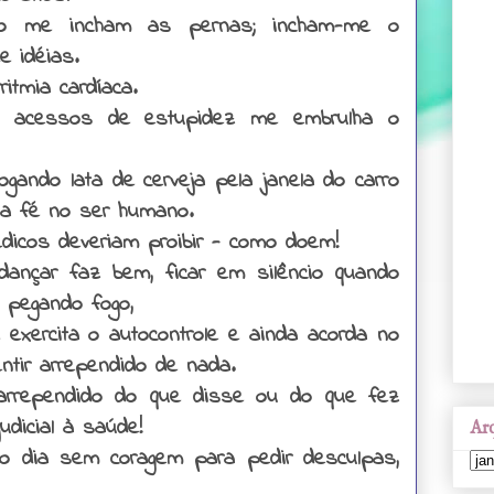
ão me incham as pernas; incham-me o
e idéias.
itmia cardíaca.
o acessos de estupidez me embrulha o
gando lata de cerveja pela janela do carro
 a fé no ser humano.
médicos deveriam proibir - como doem!
dançar faz bem, ficar em silêncio quando
 pegando fogo,
 exercita o autocontrole e ainda acorda no
ntir arrependido de nada.
arrependido do que disse ou do que fez
udicial à saúde!
Arq
o dia sem coragem para pedir desculpas,