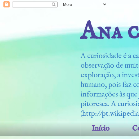
Ana c
A curiosidade é a ca
observação de muita
exploração, a inves
humano, pois faz c
informações às que
pitoresca. A curiosi
(http://pt.wikipedia
Início
C