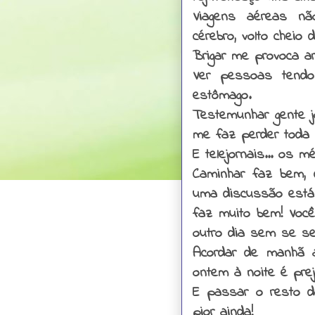
Viagens aéreas n
cérebro, volto cheio d
Brigar me provoca arr
Ver pessoas tend
estômago.
Testemunhar gente jo
me faz perder toda
E telejornais... os 
Caminhar faz bem, 
uma discussão está
faz muito bem! Você
outro dia sem se se
Acordar de manhã 
ontem à noite é prej
E passar o resto d
pior ainda!