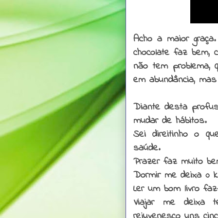
Acho a maior graça. 
chocolate faz bem, c
não tem problema, q
em abundância, mas 
Diante desta profu
mudar de hábitos.
Sei direitinho o 
saúde.
Prazer faz muito be
Dormir me deixa 0 k
Ler um bom livro faz
Viajar me deixa 
rejuvenesço uns cin