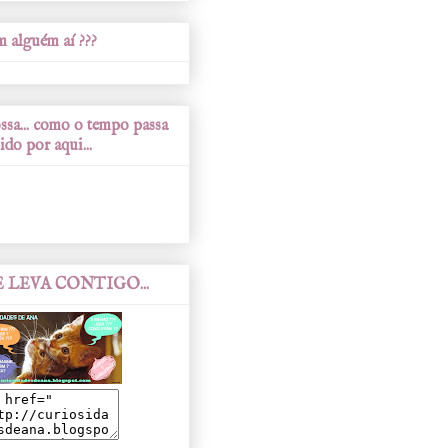
 alguém aí ???
sa... como o tempo passa
ido por aqui...
 LEVA CONTIGO...