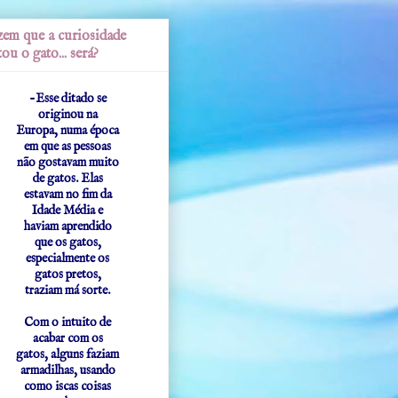
em que a curiosidade
ou o gato... será?
-Esse ditado se
originou na
Europa, numa época
em que as pessoas
não gostavam muito
de gatos. Elas
estavam no fim da
Idade Média e
haviam aprendido
que os gatos,
especialmente os
gatos pretos,
traziam má sorte.
Com o intuito de
acabar com os
gatos, alguns faziam
armadilhas, usando
como iscas coisas