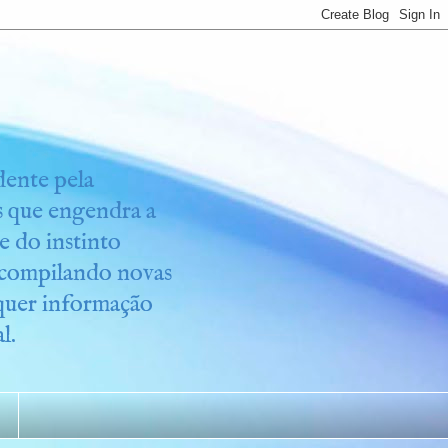
idente pela
os que engendra a
e do instinto
r compilando novas
lquer informação
l.