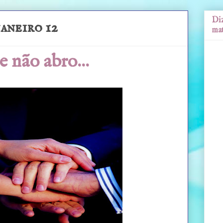
Diz
janeiro 12
mat
e não abro...