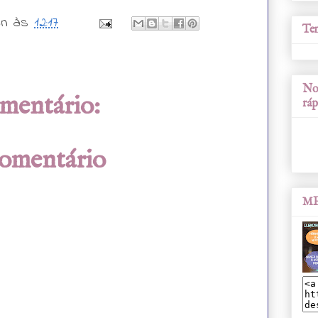
wn
às
12:17
Tem
Nos
mentário:
ráp
comentário
ME