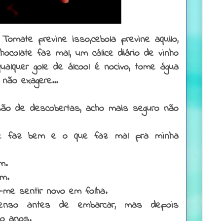
Tomate previne isso,cebola previne aquilo,
hocolate faz mal, um cálice diário de vinho
ualquer gole de álcool é nocivo, tome água
não exagere...
são de descobertas, acho mais seguro não
que faz bem e o que faz mal pra minha
m.
m.
-me sentir novo em folha.
tenso antes de embarcar, mas depois
co anos.