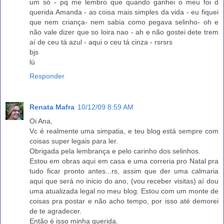
um só - pq me lembro que quando ganhei o meu foi d
querida Amanda - as coisa mais simples da vida - eu fiquei
que nem criança- nem sabia como pegava selinho- oh e
não vale dizer que so loira nao - ah e não gostei dete trem
aí de ceu tá azul - aqui o ceu tá cinza - rsrsrs
bjs
lú
Responder
Renata Mafra
10/12/09 8:59 AM
Oi Ana,
Vc é realmente uma simpatia, e teu blog está sempre com
coisas super legais para ler.
Obrigada pela lembrança e pelo carinho dos selinhos.
Estou em obras aqui em casa e uma correria pro Natal pra
tudo ficar pronto antes...rs, assim que der uma calmaria
aqui que será no inicio do ano, (vou receber visitas) aí dou
uma atualizada legal no meu blog. Estou com um monte de
coisas pra postar e não acho tempo, por isso até demorei
de te agradecer.
Então é isso minha querida.