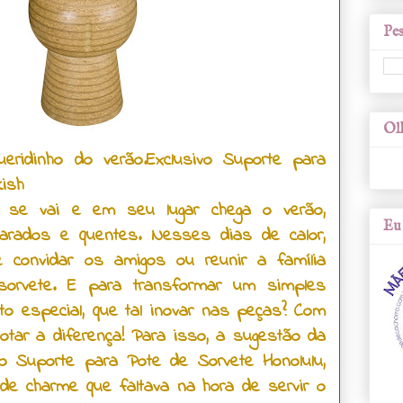
Pes
Olh
eridinho do verão.Exclusivo Suporte para
kish
 se vai e em seu lugar chega o verão,
Eu 
larados e quentes. Nesses dias de calor,
 convidar os amigos ou reunir a família
sorvete.
E para transformar um simples
 especial, que tal inovar nas peças? Com
otar a diferença! Para isso, a sugestão da
vo Suporte para Pote de Sorvete Honolulu,
 de charme que faltava na hora de servir o