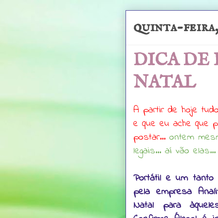
quinta-feira,
DICA DE
NATAL
A partir de hoje tu
e que eu ache que po
postar...
ontem mesm
legais... aí vão elas...
Portátil e um tanto
pela empresa Anal
Natal para àquele