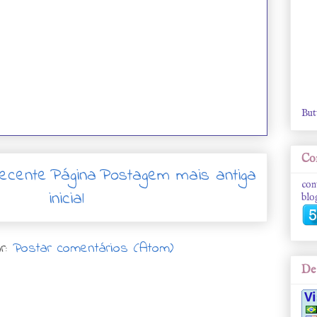
But
Con
ecente
Página
Postagem mais antiga
con
inicial
blo
r:
Postar comentários (Atom)
De 