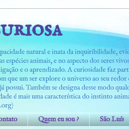
uriosa
pacidade natural e inata da inquiribilidade, ev
s espécies animais, e no aspecto dos seres viv
tigação e o aprendizado. A curiosidade faz part
om que um ser explore o universo ao seu redo
 já possui. Também se designa desse modo qua
dade é mais uma característica do instinto anima
.org)
ontato
Quem eu sou ?
São Luís