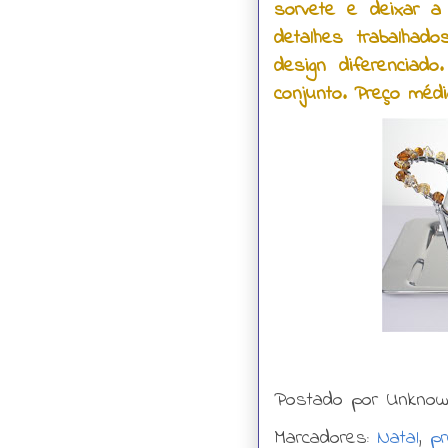
sorvete e deixar a
detalhes trabalha
design diferenciad
conjunto. Preço médi
Postado por
Unkno
Marcadores:
Natal
,
p