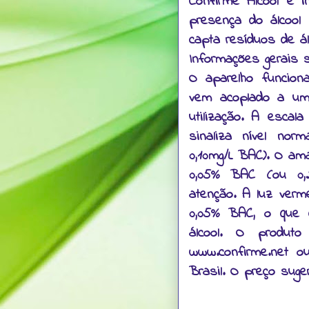
Confirme Álcool é 
presença do álcool
capta resíduos de álc
Informações gerais s
O aparelho funcion
vem acoplado a um 
utilização. A escal
sinaliza nível nor
0,10mg/L BAC). O am
0,05% BAC (ou 0,
atenção. A luz verm
0,05% BAC, o que 
álcool. O produt
www.confirme.net o
Brasil. O preço suge