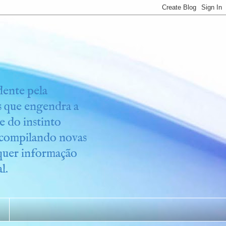
idente pela
os que engendra a
e do instinto
r compilando novas
lquer informação
l.