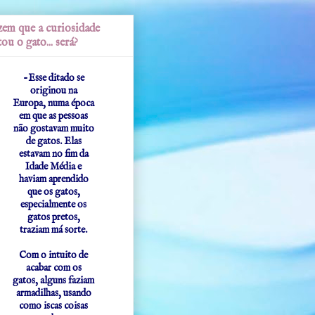
em que a curiosidade
ou o gato... será?
-Esse ditado se
originou na
Europa, numa época
em que as pessoas
não gostavam muito
de gatos. Elas
estavam no fim da
Idade Média e
haviam aprendido
que os gatos,
especialmente os
gatos pretos,
traziam má sorte.
Com o intuito de
acabar com os
gatos, alguns faziam
armadilhas, usando
como iscas coisas