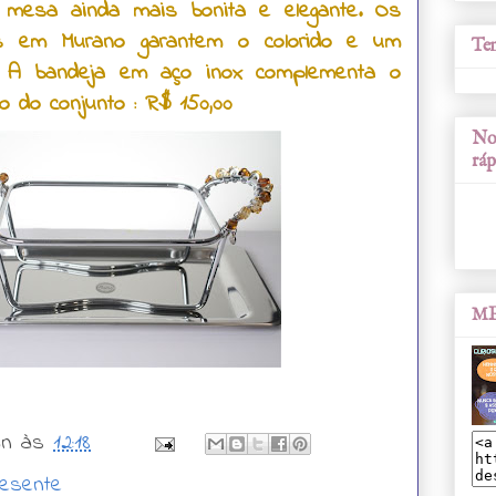
 mesa ainda mais bonita e elegante. Os
dos em Murano garantem o colorido e um
Tem
o. A bandeja em aço inox complementa o
o do conjunto : R$ 150,00
Nos
ráp
ME
wn
às
12:18
resente