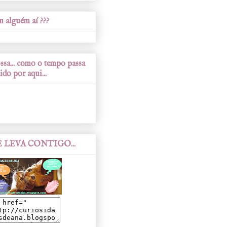
 alguém aí ???
sa... como o tempo passa
ido por aqui...
 LEVA CONTIGO...