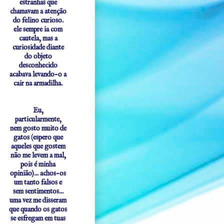
estranhas que
chamavam a atenção
do felino curioso.
ele sempre ia com
cautela, mas a
curiosidade diante
do objeto
desconhecido
acabava levando-o a
cair na armadilha.
Eu,
particularmente,
nem gosto muito de
gatos (espero que
aqueles que gostem
não me levem a mal,
pois é minha
opinião)... achos-os
um tanto falsos e
sem sentimentos...
uma vez me disseram
que quando os gatos
se esfregam em tuas