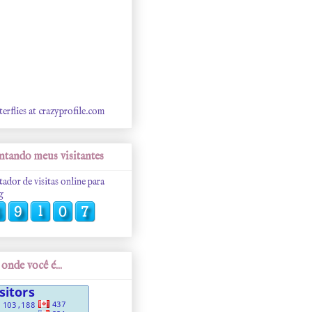
terflies at crazyprofile.com
tando meus visitantes
tador de visitas online para
g
onde você é...