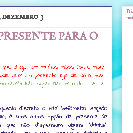
Diz
 dezembro 3
mat
 PRESENTE PARA O
do que chegar em minhas mãos (ou e-mail)
de valer um presente legal de Natal, vou
o recebi três sugestões bem distintas e
 quanto discreto, o mini bafômetro lançado
itic, é uma ótima opção de presente de
s que não dispensam alguns “drinks”.