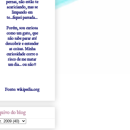
pernas, não estão te
acariciando, mas se
limpando em
te...fiquei passada...
Porém, sou curiosa
como um gato, que
não sabe parar até
descobrir e entender
as coisas. Minha
curiosidade corre o
risco de me matar
um dia... ou não!!
Fonte: wikipedia.org
uivo do blog