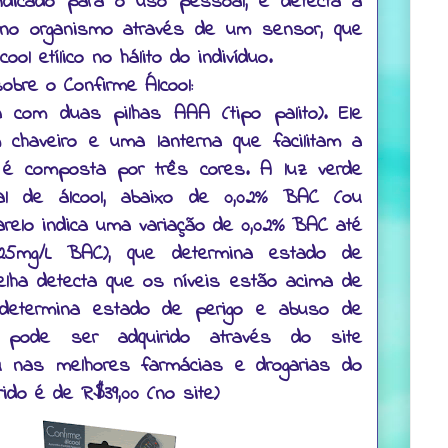
indicado para o uso pessoal, e detecta a
 no organismo através de um sensor, que
ool etílico no hálito do indivíduo.
obre o Confirme Álcool:
a com duas pilhas AAA (tipo palito). Ele
chaveiro e uma lanterna que facilitam a
a é composta por três cores. A luz verde
mal de álcool, abaixo de 0,02% BAC (ou
arelo indica uma variação de 0,02% BAC até
25mg/L BAC), que determina estado de
elha detecta que os níveis estão acima de
determina estado de perigo e abuso de
o pode ser adquirido através do site
u nas melhores farmácias e drogarias do
rido é de R$39,00 (no site)