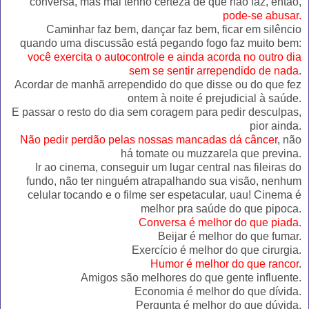
conversa, mas mal tenho certeza de que não faz, então,
pode-se abusar.
Caminhar faz bem, dançar faz bem, ficar em silêncio
quando uma discussão está pegando fogo faz muito bem:
você exercita o autocontrole e ainda acorda no outro dia
sem se sentir arrependido de nada
.
Acordar de manhã arrependido do que disse ou do que fez
ontem à noite é prejudicial à saúde.
E passar o resto do dia sem coragem para pedir desculpas,
pior ainda.
Não pedir perdão pelas nossas mancadas dá câncer
, não
há tomate ou muzzarela que previna.
Ir ao cinema, conseguir um lugar central nas fileiras do
fundo, não ter ninguém atrapalhando sua visão, nenhum
celular tocando e o filme ser espetacular, uau! Cinema é
melhor pra saúde do que pipoca.
Conversa é melhor do que piada.
Beijar é melhor do que fumar.
Exercício é melhor do que cirurgia.
Humor é melhor do que rancor
.
Amigos são melhores do que gente influente.
Economia é melhor do que dívida.
Pergunta é melhor do que dúvida.