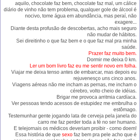
aquilo, chocolate faz bem, chocolate faz mal, um cálice
diário de vinho não tem problema, qualquer gole de álcool é
nocivo, tome água em abundância, mas peraí, não
exagere...
Diante desta profusão de descobertas, acho mais seguro
não mudar de hábitos.
Sei direitinho o que faz bem e o que faz mal pra minha
saúde.
Prazer faz muito bem.
Dormir me deixa 0 km.
Ler um bom livro faz eu me sentir novo em folha.
Viajar me deixa tenso antes de embarcar, mas depois eu
rejuvenesço uns cinco anos.
Viagens aéreas não me incham as pernas, me incham o
cérebro, volto cheio de idéias.
Brigar me provoca arritmia cardíaca.
Ver pessoas tendo acessos de estupidez me embrulha o
estômago.
Testemunhar gente jogando lata de cerveja pela janela do
carro me faz perder toda a fé no ser humano.
E telejornais os médicos deveriam proibir - como doem!
Essa história de que
sexo
faz bem pra pele acho que é