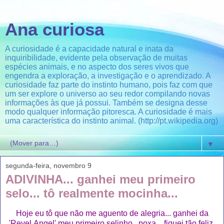
Ana curiosa
A curiosidade é a capacidade natural e inata da
inquiribilidade, evidente pela observação de muitas
espécies animais, e no aspecto dos seres vivos que
engendra a exploração, a investigação e o aprendizado. A
curiosidade faz parte do instinto humano, pois faz com que
um ser explore o universo ao seu redor compilando novas
informações às que já possui. Também se designa desse
modo qualquer informação pitoresca. A curiosidade é mais
uma característica do instinto animal. (http://pt.wikipedia.org)
▼
segunda-feira, novembro 9
ADIVINHA... ganhei meu primeiro
selo... tô realmente mocinha...
Hoje eu tô que não me aguento de alegria... ganhei da
'Reyel Angel' meu primeiro selinho...poxa... fiquei tão feliz.