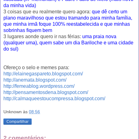
da minha vida)
3 coisas que eu realmente quero agora:
que dê certo um
plano maravilhoso que estou tramando para minha família,
que minha irmã foque 100% reestabelecida e que minhas
sobrinhas fiquem bem
3 lugares aonde quero ir nas férias:
uma praia nova
(qualquer uma), quem sabe um dia Bariloche e uma cidade
do sul)
Ofereço o selo e memes para:
http://elainegaspareto.blogspot.com/
http://anemata.blogspot.com/
http://femeablog.wordpress.com/
http://pensamentosdena.blogspot.com/
http://calmaqueestoucompressa.blogspot.com/
Unknown
às
08:56
Compartilhar
2 comentários: