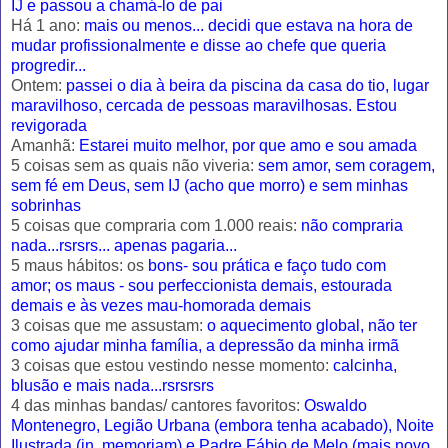
IJ e passou a chamá-lo de pai
Há 1 ano:
mais ou menos... decidi que estava na hora de
mudar profissionalmente e disse ao chefe que queria
progredir...
Ontem:
passei o dia à beira da piscina da casa do tio, lugar
maravilhoso, cercada de pessoas maravilhosas. Estou
revigorada
Amanhã:
Estarei muito melhor, por que amo e sou amada
5 coisas sem as quais não viveria:
sem amor, sem coragem,
sem fé em Deus, sem IJ (acho que morro) e sem minhas
sobrinhas
5 coisas que compraria com 1.000 reais:
não compraria
nada...rsrsrs... apenas pagaria...
5 maus hábitos: os
bons- sou prática e faço tudo com
amor; os maus - sou perfeccionista demais, estourada
demais e às vezes mau-homorada demais
3 coisas que me assustam:
o aquecimento global, não ter
como ajudar minha família, a depressão da minha irmã
3 coisas que estou vestindo nesse momento:
calcinha,
blusão e mais nada...rsrsrsrs
4 das minhas bandas/ cantores favoritos:
Oswaldo
Montenegro, Legião Urbana (embora tenha acabado), Noite
Ilustrada (in memoriam) e Padre Fábio de Melo (mais novo