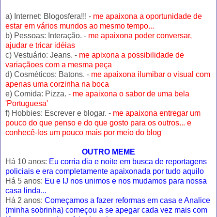
a) Internet: Blogosfera!!! -
me apaixona
a oportunidade de
estar em vários mundos ao mesmo tempo...
b) Pessoas: Interação. -
me apaixona poder conversar,
ajudar e tricar idéias
c) Vestuário: Jeans. -
me apixona a possibilidade de
variaçãoes com a mesma peça
d) Cosméticos: Batons. -
me apaixona ilumibar o visual com
apenas uma corzinha na boca
e) Comida: Pizza. -
me apaixona o sabor de uma bela
'Portuguesa'
f) Hobbies: Escrever e blogar. -
me apaixona entregar um
pouco do que penso e do que gosto para os outros... e
conhecê-los um pouco mais por meio do blog
OUTRO MEME
Há 10 anos:
Eu corria dia e noite em busca de reportagens
policiais e era completamente apaixonada por tudo aquilo
Há 5 anos:
Eu e IJ nos unimos e nos mudamos para nossa
casa linda...
Há 2 anos:
Começamos a fazer reformas em casa e Analice
(minha sobrinha) começou a se apegar cada vez mais com