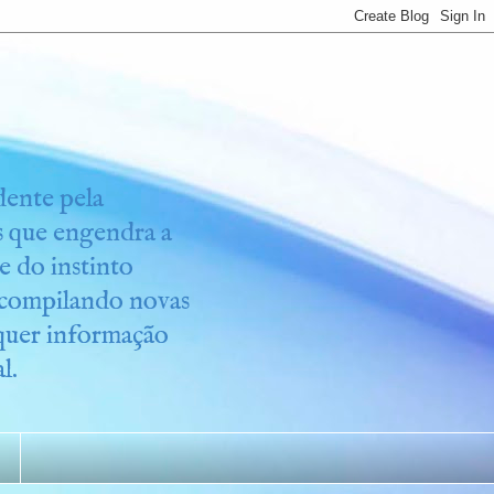
idente pela
os que engendra a
e do instinto
r compilando novas
lquer informação
l.