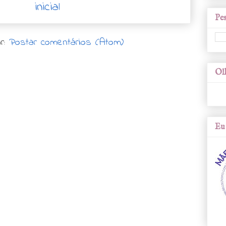
inicial
Pes
r:
Postar comentários (Atom)
Olh
Eu 