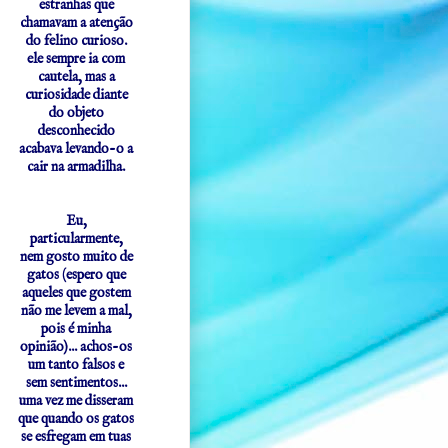
estranhas que
chamavam a atenção
do felino curioso.
ele sempre ia com
cautela, mas a
curiosidade diante
do objeto
desconhecido
acabava levando-o a
cair na armadilha.
Eu,
particularmente,
nem gosto muito de
gatos (espero que
aqueles que gostem
não me levem a mal,
pois é minha
opinião)... achos-os
um tanto falsos e
sem sentimentos...
uma vez me disseram
que quando os gatos
se esfregam em tuas