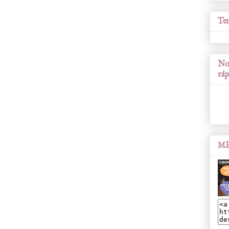
Tem
Nos
ráp
ME