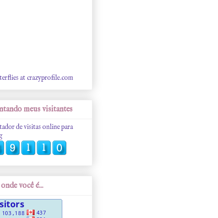
terflies at crazyprofile.com
tando meus visitantes
tador de visitas online para
g
onde você é...