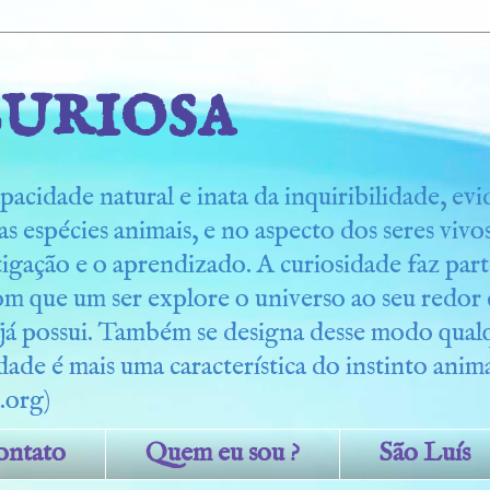
uriosa
pacidade natural e inata da inquiribilidade, ev
s espécies animais, e no aspecto dos seres viv
tigação e o aprendizado. A curiosidade faz part
om que um ser explore o universo ao seu redo
 já possui. Também se designa desse modo qua
dade é mais uma característica do instinto anima
.org)
ontato
Quem eu sou ?
São Luís