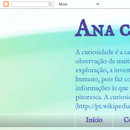
Ana c
A curiosidade é a ca
observação de muita
exploração, a inves
humano, pois faz c
informações às que
pitoresca. A curiosi
(http://pt.wikipedia
Início
C