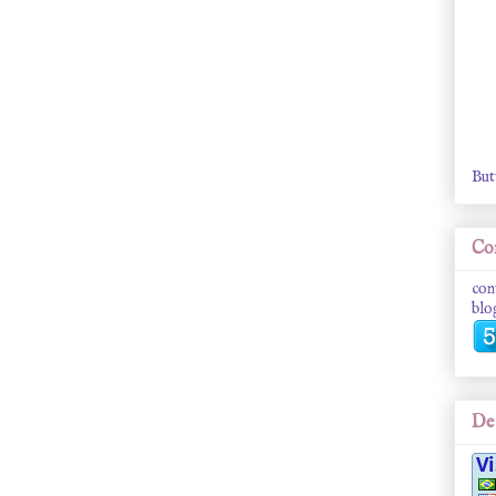
But
Con
con
blo
De 