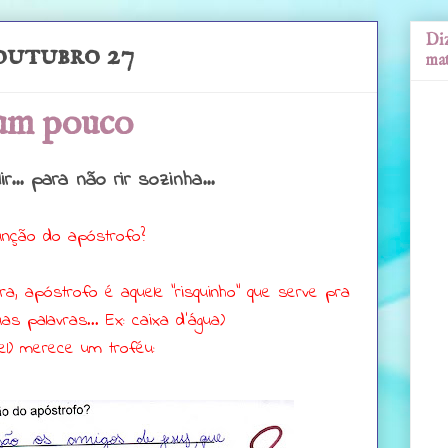
Diz
 outubro 27
mat
 um pouco
ir... para não rir sozinha...
função do apóstrofo?
a, apóstrofo é aquele "risquinho" que serve pra
as palavras... Ex: caixa d'água)
el) merece um troféu: