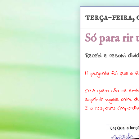
terça-feira,
Só para rir
Recebi e resolvi divid
A pergunta foi: qual a 
(Pra quem não se lembr
suprimir vogais entre du
E a resposta (imperdív