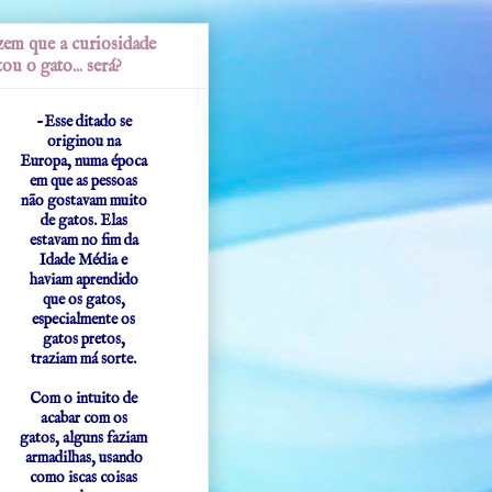
em que a curiosidade
ou o gato... será?
-Esse ditado se
originou na
Europa, numa época
em que as pessoas
não gostavam muito
de gatos. Elas
estavam no fim da
Idade Média e
haviam aprendido
que os gatos,
especialmente os
gatos pretos,
traziam má sorte.
Com o intuito de
acabar com os
gatos, alguns faziam
armadilhas, usando
como iscas coisas