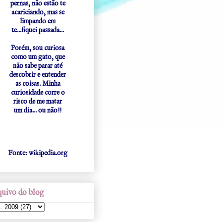
pernas, não estão te
acariciando, mas se
limpando em
te...fiquei passada...
Porém, sou curiosa
como um gato, que
não sabe parar até
descobrir e entender
as coisas. Minha
curiosidade corre o
risco de me matar
um dia... ou não!!
Fonte: wikipedia.org
uivo do blog