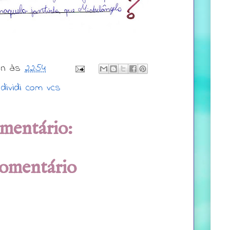
wn
às
22:54
 dividi com vcs
mentário:
comentário