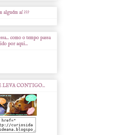
 alguém aí ???
sa... como o tempo passa
ido por aqui...
 LEVA CONTIGO...