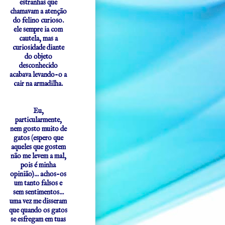
estranhas que
chamavam a atenção
do felino curioso.
ele sempre ia com
cautela, mas a
curiosidade diante
do objeto
desconhecido
acabava levando-o a
cair na armadilha.
Eu,
particularmente,
nem gosto muito de
gatos (espero que
aqueles que gostem
não me levem a mal,
pois é minha
opinião)... achos-os
um tanto falsos e
sem sentimentos...
uma vez me disseram
que quando os gatos
se esfregam em tuas