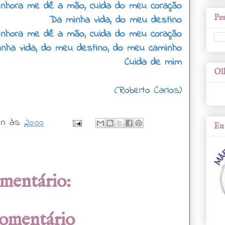
nhora me dê a mão, cuida do meu coração
Pes
Da minha vida, do meu destino
nhora me dê a mão, cuida do meu coração
nha vida, do meu destino, do meu caminho
Cuida de mim
Olh
(Roberto Carlos)
wn
às
20:00
Eu 
mentário:
comentário