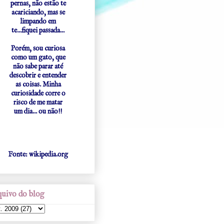
pernas, não estão te
acariciando, mas se
limpando em
te...fiquei passada...
Porém, sou curiosa
como um gato, que
não sabe parar até
descobrir e entender
as coisas. Minha
curiosidade corre o
risco de me matar
um dia... ou não!!
Fonte: wikipedia.org
uivo do blog