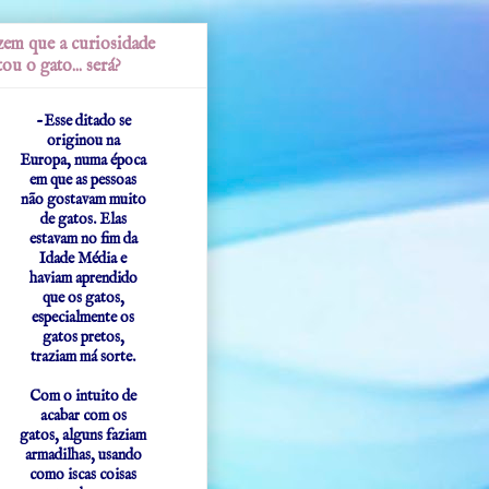
em que a curiosidade
ou o gato... será?
-Esse ditado se
originou na
Europa, numa época
em que as pessoas
não gostavam muito
de gatos. Elas
estavam no fim da
Idade Média e
haviam aprendido
que os gatos,
especialmente os
gatos pretos,
traziam má sorte.
Com o intuito de
acabar com os
gatos, alguns faziam
armadilhas, usando
como iscas coisas