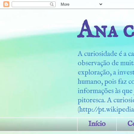
Ana c
A curiosidade é a ca
observação de muita
exploração, a inves
humano, pois faz c
informações às que
pitoresca. A curiosi
(http://pt.wikipedia
Início
C