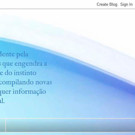
idente pela
os que engendra a
e do instinto
r compilando novas
lquer informação
l.