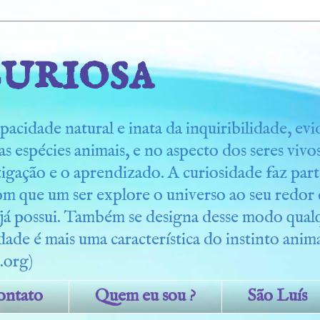
uriosa
pacidade natural e inata da inquiribilidade, ev
s espécies animais, e no aspecto dos seres viv
tigação e o aprendizado. A curiosidade faz part
om que um ser explore o universo ao seu redo
 já possui. Também se designa desse modo qua
dade é mais uma característica do instinto anima
.org)
ontato
Quem eu sou ?
São Luís