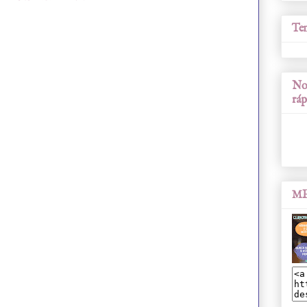
Tem
Nos
ráp
ME