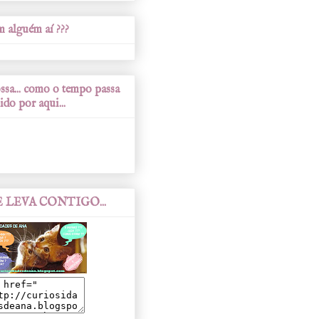
 alguém aí ???
sa... como o tempo passa
ido por aqui...
 LEVA CONTIGO...