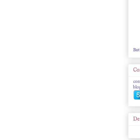
But
Con
con
blo
De 