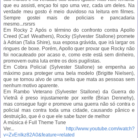
que eu assisti, ençao foi spo uma vez, cada um deles. Na
verdade meu gosto é meio duvidoso na leitura em filmes.
Sempre gostei mais de policiais e pancadaria
mesmo...rsrsrs
Em Rocky 2 Após o término do confronto contra Apollo
Creed (Carl Weathers), Rocky (Sylvester Stallone) promete
à Adrian (Talia Shire), sua esposa grávida, que irá largar os
ringues de boxe. Porém, Apollo quer provar que Rocky não
foi nocauteado por acaso e, como este está sem dinheiro,
promovem outra luta entre os dois pugilistas.
Em Cobra Policial (Sylvester Stallone) se empenha ao
máximo para proteger uma bela modelo (Brigitte Nielsen),
que se tornou alvo de uma seita que mata as pessoas sem
nenhum motivo aparente.
Em Rambo Veterano (Sylvester Stallone) da Guerra do
Vietnã é preso injustamente por xerife (Brian Dennehy),
mas consegue fugir e promove uma guerra não só contra o
policial mas contra toda uma cidade, causando pânico e
destruição, que é o que ele sabe fazer de melhor
A música é Full Theme Tune
Ver...
http://www.youtube.com/watch?
v=ZvEnIkz82A0&feature=related