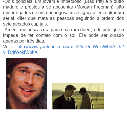
-Dois policiais, um jovem e impetuoso (Brad Pitt) e o outro
maduro e prestes a se aposentar (Morgan Freeman), são
encarregados de uma periogosa investigação: encontrar um
serial killer que mata as pessoas seguindo a ordem dos
sete pecados capitais.
-Americano busca cura para uma rara doença de pele que o
impede de ter contato com o sol. Ele pode ser curado
apenas por três dias.
Ver...
http://www.youtube.com/watch?v=DdtWokiWbhA
tch?
v=DdtWokiWbhA