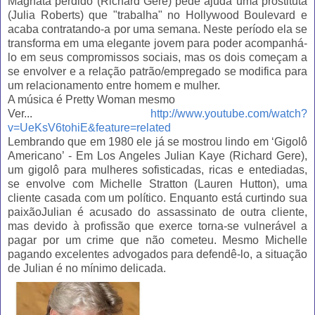
Magnata perdido (Richard Gere) pede ajuda uma prostituta
(Julia Roberts) que "trabalha" no Hollywood Boulevard e
acaba contratando-a por uma semana. Neste período ela se
transforma em uma elegante jovem para poder acompanhá-
lo em seus compromissos sociais, mas os dois começam a
se envolver e a relação patrão/empregado se modifica para
um relacionamento entre homem e mulher.
A música é Pretty Woman mesmo
Ver...
http://www.youtube.com/watch?
v=UeKsV6tohiE&feature=related
Lembrando que em 1980 ele já se mostrou lindo em ‘Gigolô
Americano’ - Em Los Angeles Julian Kaye (Richard Gere),
um gigolô para mulheres sofisticadas, ricas e entediadas,
se envolve com Michelle Stratton (Lauren Hutton), uma
cliente casada com um político. Enquanto está curtindo sua
paixãoJulian é acusado do assassinato de outra cliente,
mas devido à profissão que exerce torna-se vulnerável a
pagar por um crime que não cometeu. Mesmo Michelle
pagando excelentes advogados para defendê-lo, a situação
de Julian é no mínimo delicada.