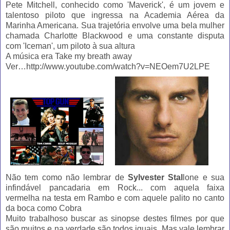
Pete Mitchell, conhecido como 'Maverick', é um jovem e
talentoso piloto que ingressa na Academia Aérea da
Marinha Americana. Sua trajetória envolve uma bela mulher
chamada Charlotte Blackwood e uma constante disputa
com 'Iceman', um piloto à sua altura
A música era Take my breath away
Ver…http://www.youtube.com/watch?v=NEOem7U2LPE
Não tem como não lembrar de
Sylvester Stal
lone e sua
infindável pancadaria em Rock... com aquela faixa
vermelha na testa em Rambo e com aquele palito no canto
da boca como Cobra
Muito trabalhoso buscar as sinopse destes filmes por que
são muitos e na verdade são todos iguais. Mas vale lembrar