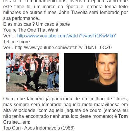
retratar o comportamento dos jovens da época. Acho que
este filme foi um marco da época e, embora tenha feito
milhares de outros filmes, John Travolta será lembrado por
sua performance...
E as músicas ? Um caso à parte
You’re The One That Want
Ver …
http://www.youtube.com/watch?v=psTr1KwMkiY
Tell me more
Ver…http://www.youtube.com/watch?v=1fxNLl-0CZ0
Outro que também já participou de um milhão de filmes,
mas sempre será lembrado naquela moto maravilhosa em
alta velocidade, com aquela jaqueta de couro (embora eu
não tenha encontrado nenhuma foto deste momento) é
Tom
Cruise
... em:
Top Gun - Ases Indomáveis (1986)