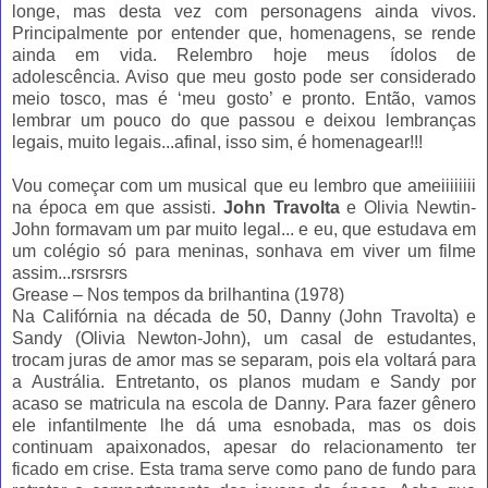
longe, mas desta vez com personagens ainda vivos.
Principalmente por entender que, homenagens, se rende
ainda em vida. Relembro hoje meus ídolos de
adolescência. Aviso que meu gosto pode ser considerado
meio tosco, mas é ‘meu gosto’ e pronto. Então, vamos
lembrar um pouco do que passou e deixou lembranças
legais, muito legais...afinal, isso sim, é homenagear!!!
Vou começar com um musical que eu lembro que ameiiiiiiii
na época em que assisti.
John Travolta
e Olivia Newtin-
John formavam um par muito legal... e eu, que estudava em
um colégio só para meninas, sonhava em viver um filme
assim...rsrsrsrs
Grease – Nos tempos da brilhantina (1978)
Na Califórnia na década de 50, Danny (John Travolta) e
Sandy (Olivia Newton-John), um casal de estudantes,
trocam juras de amor mas se separam, pois ela voltará para
a Austrália. Entretanto, os planos mudam e Sandy por
acaso se matricula na escola de Danny. Para fazer gênero
ele infantilmente lhe dá uma esnobada, mas os dois
continuam apaixonados, apesar do relacionamento ter
ficado em crise. Esta trama serve como pano de fundo para