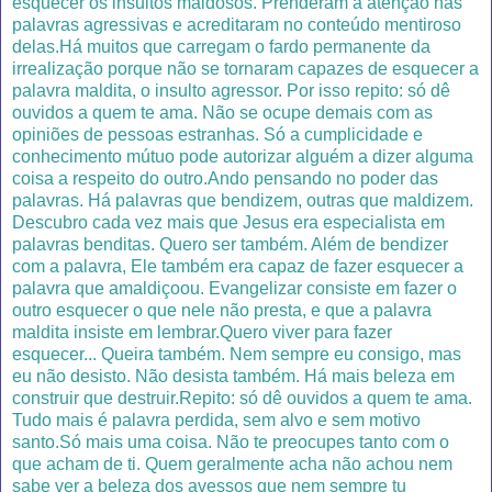
esquecer os insultos maldosos. Prenderam a atenção nas
palavras agressivas e acreditaram no conteúdo mentiroso
delas.Há muitos que carregam o fardo permanente da
irrealização porque não se tornaram capazes de esquecer a
palavra maldita, o insulto agressor. Por isso repito: só dê
ouvidos a quem te ama. Não se ocupe demais com as
opiniões de pessoas estranhas. Só a cumplicidade e
conhecimento mútuo pode autorizar alguém a dizer alguma
coisa a respeito do outro.Ando pensando no poder das
palavras. Há palavras que bendizem, outras que maldizem.
Descubro cada vez mais que Jesus era especialista em
palavras benditas. Quero ser também. Além de bendizer
com a palavra, Ele também era capaz de fazer esquecer a
palavra que amaldiçoou. Evangelizar consiste em fazer o
outro esquecer o que nele não presta, e que a palavra
maldita insiste em lembrar.Quero viver para fazer
esquecer... Queira também. Nem sempre eu consigo, mas
eu não desisto. Não desista também. Há mais beleza em
construir que destruir.Repito: só dê ouvidos a quem te ama.
Tudo mais é palavra perdida, sem alvo e sem motivo
santo.Só mais uma coisa. Não te preocupes tanto com o
que acham de ti. Quem geralmente acha não achou nem
sabe ver a beleza dos avessos que nem sempre tu